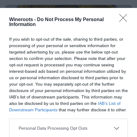
Wineroots -
Do Not Process My Personal
Information
If you wish to opt-out of the sale, sharing to third parties, or
processing of your personal or sensitive information for
targeted advertising by us, please use the below opt-out
section to confirm your selection. Please note that after your
opt-out request is processed you may continue seeing
interest-based ads based on personal information utilized by
us or personal information disclosed to third parties prior to
your opt-out. You may separately opt-out of the further
disclosure of your personal information by third parties on the
“Cento per cento Sicilia” è realtà.
IAB’s list of downstream participants. This information may
O-I Glass con SOStain Sicilia
also be disclosed by us to third parties on the
IAB’s List of
presenta la bottiglia in vetro a
Downstream Participants
that may further disclose it to other
basso impatto ambientale
third parties.
Personal Data Processing Opt Outs