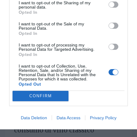
I want to opt-out of the Sharing of my
GIO 21 SETTEMBRE 2023
personal data.
Opted In
I want to opt-out of the Sale of my
Personal Data.
Opted In
I want to opt-out of processing my
Personal Data for Targeted Advertising.
Opted In
I want to opt-out of Collection, Use,
Retention, Sale, and/or Sharing of my
Personal Data that Is Unrelated with the
Purposes for which it was collected.
Opted Out
CONFIRM
I wine cocktail piacciono in Usa e
Data Deletion
Data Access
Privacy Policy
il mercato vola. Scende il
consumo di vino classico