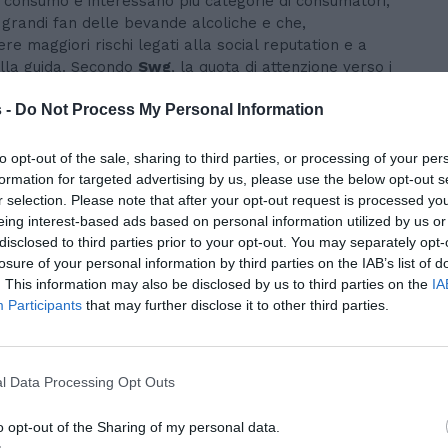
di consumo e interessano più categorie di consumatori,
à grandi fan delle bevande alcoliche e che,
re maggiori rischi legati alla social reputation e a
alla guida. Secondo
Swg
, la quota di attenzione verso i
ù giovani (28% da 18 a 34 anni) e il target a maggior
 -
Do Not Process My Personal Information
dei casi dichiara importante e fondamentale poter
mettendo a disposizione dei consumatori prodotti a zero
ebbe essere catalogato come vino della GenZ. A
to opt-out of the sale, sharing to third parties, or processing of your per
te AGIVI e già produttrice che, nel 2024, ha portato sul
formation for targeted advertising by us, please use the below opt-out s
enerazione Z sta dimostrando grande attenzione verso
r selection. Please note that after your opt-out request is processed y
blico sober curious sempre più numeroso, negli Stati
eing interest-based ads based on personal information utilized by us or
disclosed to third parties prior to your opt-out. You may separately opt-
do di capire prima di tutto sul piano culturale che un
losure of your personal information by third parties on the IAB’s list of
su una sperimentazione che può riservare risultati molto
. This information may also be disclosed by us to third parties on the
IA
Participants
that may further disclose it to other third parties.
erazioni, oltre che dalla forte competizione di nuove
grafica che vede la popolazione di bianchi diminuire
entati ai consumi tradizionali di vino. “
I vini low
l Data Processing Opt Outs
taly –
negli ultimi anni sono stati protagonisti di una
a non più secondaria nell’evoluzione del gusto degli
o opt-out of the Sharing of my personal data.
ollari. A ciò si aggiungeranno sempre più altre tipologie