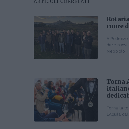
ARTICOLI CORRELATI
Rotaria
cuore d
A Pollenzo 
dare nuovi 
Nebbiolo In
Torna A
italian
dedicat
Torna la te
L'Aquila dal