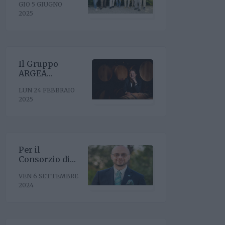
GIO 5 GIUGNO
riconferma del
2025
presidente
Enrico Amico
Il Gruppo
ARGEA
acquisisce
LUN 24 FEBBRAIO
WinesU con
2025
l'obiettivo di
rafforzare il
posizionamento
negli Stati Uniti
Per il
Consorzio di
Tutela Vini
VEN 6 SETTEMBRE
Oltrepò Pavese
2024
arriva il nuovo
direttore. È
Riccardo Binda