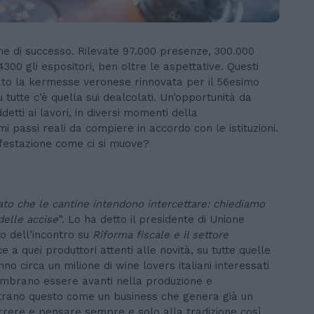
ne di successo. Rilevate 97.000 presenze, 300.000
4300 gli espositori, ben oltre le aspettative. Questi
zato la kermesse veronese rinnovata per il 56esimo
tutte c’è quella sui dealcolati. Un’opportunità da
detti ai lavori, in diversi momenti della
mi passi reali da compiere in accordo con le istituzioni.
festazione come ci si muove?
ato che le cantine intendono intercettare: chiediamo
delle accise
”. Lo ha detto il presidente di Unione
so dell’incontro su
Riforma fiscale e il settore
a quei produttori attenti alle novità, su tutte quelle
nno circa un milione di wine lovers italiani interessati
 sembrano essere avanti nella produzione e
istrano questo come un business che genera già un
 correre e pensare sempre e solo alla tradizione così