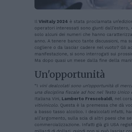
Il
Vinitaly 2024
è stata proclamata un’edizio
operatori interessati sono giunti dall’estero, 
solo alcuni dei numeri che hanno caratteriz
anno. A tenere banco tante discussioni, ma su 
cogliere o da lasciar cadere nel vuoto? Gli ad
manifestazione, si sono interrogati sui prossi
Ma dopo quasi un mese dalla fine della mani
Un'opportunità
“I
vini dealcolati sono un’opportunità di merc
una disciplina fiscale ad hoc nel Testo Unico 
Italiana Vini,
Lamberto Frescobaldi
, nel cor
vitivinicolo
. Questa è la premessa che dà voce 
a basso tasso alcolico. I dealcolati infatti, ha
all’argomento, sulla scia di altri paesi che
commercializzazione. Infatti già gli USA reg
miliardi di dollari, quindi non si può lasciar