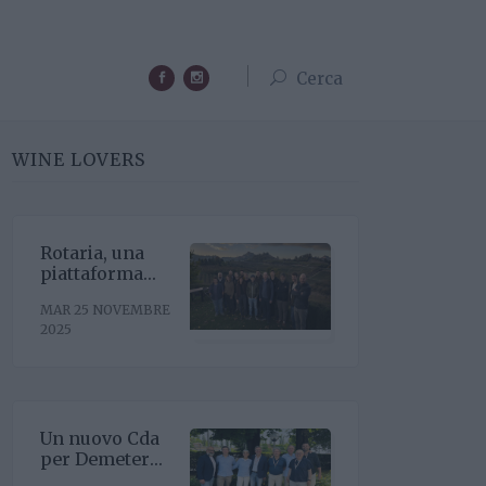
Cerca
WINE LOVERS
Rotaria, una
piattaforma
enoculturale
MAR 25 NOVEMBRE
nel cuore del
2025
Roero
Un nuovo Cda
per Demeter
con la