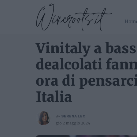
Hom
Vinitaly a bass
dealcolati fann
ora di pensarc
Italia
By
SERENA LEO
gio 2 maggio 2024