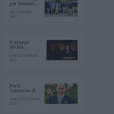
per Demeter
con la
GIO 5 GIUGNO
riconferma del
2025
presidente
Enrico Amico
Il Gruppo
ARGEA
acquisisce
LUN 24 FEBBRAIO
WinesU con
2025
l'obiettivo di
rafforzare il
posizionamento
negli Stati Uniti
Per il
Consorzio di
Tutela Vini
VEN 6 SETTEMBRE
Oltrepò Pavese
2024
arriva il nuovo
direttore. È