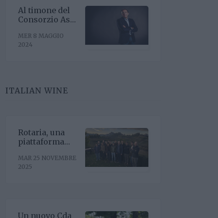
Al timone del
Consorzio Asti
Docg arriva
MER 8 MAGGIO
Stefano
2024
Ricagno.
Incentivare la
sinergia
associativa e
far bene sul
ITALIAN WINE
mercato,
questa la
mission
Rotaria, una
piattaforma
enoculturale
MAR 25 NOVEMBRE
nel cuore del
2025
Roero
Un nuovo Cda