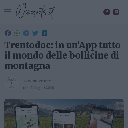
CERCA IN WINEROOTS.IT
Trentodoc: in un’App tutto
il mondo delle bollicine di
montagna
By
WINE ROOTS
mer 15 luglio 2020