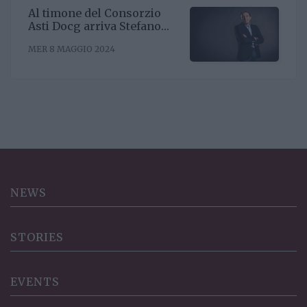
Al timone del Consorzio
Asti Docg arriva Stefano
Ricagno. Incentivare la
MER 8 MAGGIO 2024
sinergia associativa e far
bene sul mercato, questa la
mission
NEWS
STORIES
EVENTS