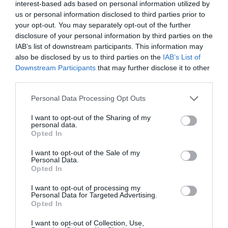
interest-based ads based on personal information utilized by
Il Gruppo ARGEA acquisisce WinesU
us or personal information disclosed to third parties prior to
con l'obiettivo di rafforzare il
your opt-out. You may separately opt-out of the further
posizionamento negli Stati Uniti
disclosure of your personal information by third parties on the
IAB’s list of downstream participants. This information may
Il Gruppo Argea acquisisce WinesU. Una mossa di rilievo che
also be disclosed by us to third parties on the
IAB’s List of
rafforza la presenza di Argea nel mercato statunitense,
Downstream Participants
that may further disclose it to other
principale destinazione...
third parties.
Personal Data Processing Opt Outs
I want to opt-out of the Sharing of my
personal data.
Opted In
I want to opt-out of the Sale of my
Personal Data.
Opted In
I want to opt-out of processing my
Personal Data for Targeted Advertising.
Opted In
Una giornata dedicata alle bollicine.
I want to opt-out of Collection, Use,
Al via la seconda edizione di Abruzzo