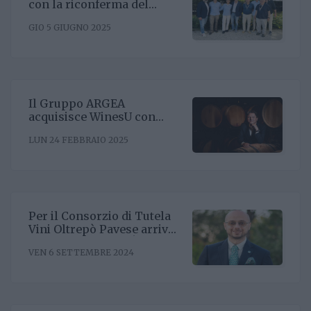
con la riconferma del
presidente Enrico Amico
GIO 5 GIUGNO 2025
Il Gruppo ARGEA
acquisisce WinesU con
l'obiettivo di rafforzare il
LUN 24 FEBBRAIO 2025
posizionamento negli Stati
Uniti
Per il Consorzio di Tutela
Vini Oltrepò Pavese arriva
il nuovo direttore. È
VEN 6 SETTEMBRE 2024
Riccardo Binda