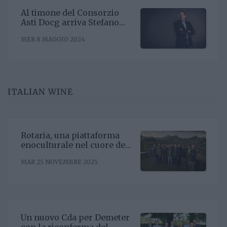
Al timone del Consorzio
Asti Docg arriva Stefano
Ricagno. Incentivare la
MER 8 MAGGIO 2024
sinergia associativa e far
bene sul mercato, questa la
mission
ITALIAN WINE
Rotaria, una piattaforma
enoculturale nel cuore del
Roero
MAR 25 NOVEMBRE 2025
Un nuovo Cda per Demeter