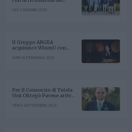
con la riconferma del
presidente Enrico Amico
GIO 5 GIUGNO 2025
Il Gruppo ARGEA
acquisisce WinesU con
l'obiettivo di rafforzare il
LUN 24 FEBBRAIO 2025
posizionamento negli Stati
Uniti
Per il Consorzio di Tutela
Vini Oltrepò Pavese arriva
il nuovo direttore. È
VEN 6 SETTEMBRE 2024
Riccardo Binda