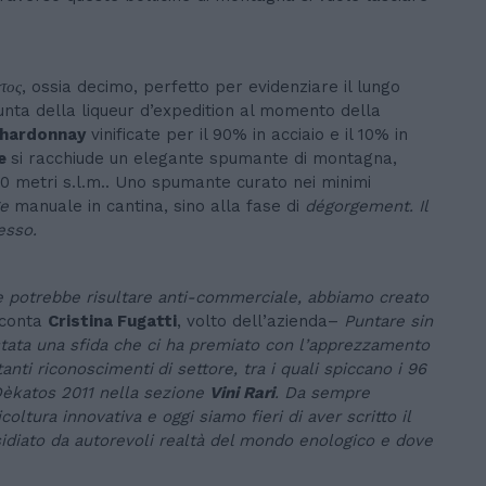
τος
, ossia decimo, perfetto per evidenziare il lungo
giunta della liqueur d’expedition al momento della
hardonnay
vinificate per il 90% in acciaio e il 10% in
ie
si racchiude un elegante spumante di montagna,
500 metri s.l.m.. Uno spumante curato nei minimi
ge
manuale in cantina, sino alla fase di
dégorgement. Il
esso.
e potrebbe risultare anti-commerciale, abbiamo creato
conta
Cristina Fugatti
, volto dell’azienda–
Puntare sin
stata una sfida che ci ha premiato con l’apprezzamento
anti riconoscimenti
di settore, tra i quali spiccano i 96
Dèkatos 2011 nella sezione
Vini Rari
. Da sempre
oltura innovativa e oggi siamo fieri di aver scritto il
sidiato da autorevoli realtà del mondo enologico e dove