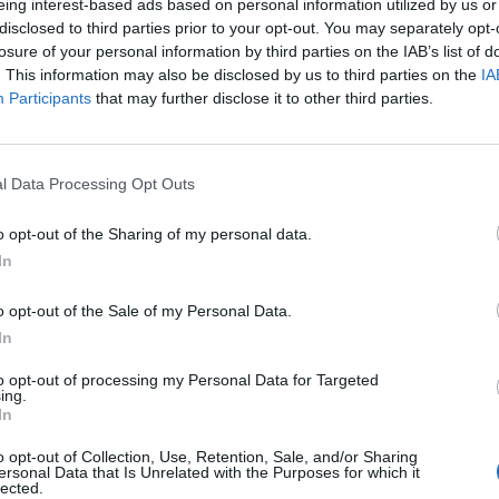
eing interest-based ads based on personal information utilized by us or
disclosed to third parties prior to your opt-out. You may separately opt-
li di Wine Roots
losure of your personal information by third parties on the IAB’s list of
. This information may also be disclosed by us to third parties on the
IA
Participants
that may further disclose it to other third parties.
l Data Processing Opt Outs
o opt-out of the Sharing of my personal data.
, una piattaforma enoculturale nel
In
el Roero
o opt-out of the Sale of my Personal Data.
si presenta un nuovo collettivo di 18 produttori pronto a
In
strumenti di promozione per il territorio del Roero e del
to opt-out of processing my Personal Data for Targeted
...
ing.
In
o opt-out of Collection, Use, Retention, Sale, and/or Sharing
ersonal Data that Is Unrelated with the Purposes for which it
lected.