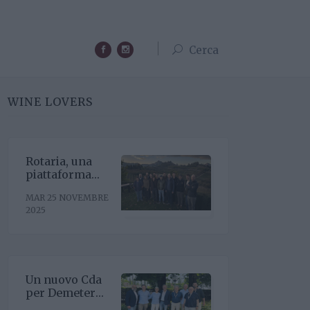
Cerca
WINE LOVERS
Rotaria, una
piattaforma
enoculturale
MAR 25 NOVEMBRE
nel cuore del
2025
Roero
Un nuovo Cda
per Demeter
con la