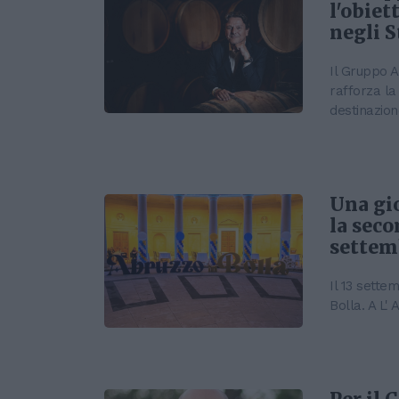
l'obiet
negli S
Il Gruppo 
rafforza la
destinazione
Una gio
la seco
settemb
Il 13 sette
Bolla. A L' 