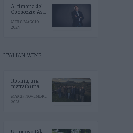
Al timone del
Consorzio Asti
Docg arriva
MER 8 MAGGIO
Stefano
2024
Ricagno.
Incentivare la
sinergia
associativa e
far bene sul
ITALIAN WINE
mercato,
questa la
mission
Rotaria, una
piattaforma
enoculturale
MAR 25 NOVEMBRE
nel cuore del
2025
Roero
Un nuovo Cda