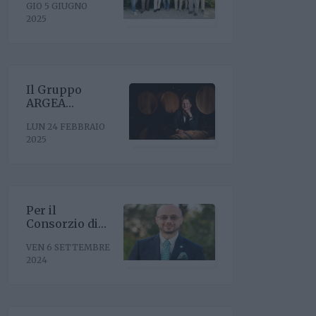
GIO 5 GIUGNO
riconferma del
2025
presidente
Enrico Amico
Il Gruppo
ARGEA
acquisisce
LUN 24 FEBBRAIO
WinesU con
2025
l'obiettivo di
rafforzare il
posizionamento
negli Stati Uniti
Per il
Consorzio di
Tutela Vini
VEN 6 SETTEMBRE
Oltrepò Pavese
2024
arriva il nuovo
direttore. È
Riccardo Binda