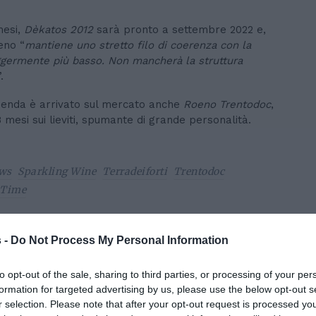
mesi,
Dèkatos 2012
sarà pronto a settembre 2022 e,
eno “
mantiene uno stretto filo di coerenza con la
germente più basso.
Non mancherà la struttura
”.
zienda è arrivato sul mercato anche
Roeno Trento
d
oc
,
esi sui lieviti, spumante di grande personalità.
ws
Sparkling Wine
Terradeiforti
Trentodoc
 Time
Condividi:
 -
Do Not Process My Personal Information
to opt-out of the sale, sharing to third parties, or processing of your per
formation for targeted advertising by us, please use the below opt-out s
r selection. Please note that after your opt-out request is processed y