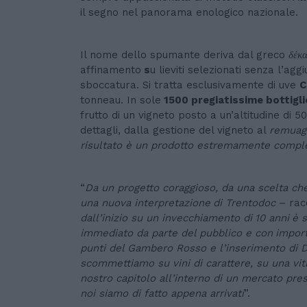
il segno nel panorama enologico nazionale.
Il nome dello spumante deriva dal greco
δέκα
affinamento
s
u lieviti selezionati senza l’ag
sboccatura. Si tratta esclusivamente di uve
C
tonneau. In sole
1500 pregiatissime bottigl
frutto di un vigneto posto a un’altitudine di 
dettagli, dalla gestione del vigneto al
remua
risultato è un prodotto estremamente compl
“
Da un progetto coraggioso, da una scelta ch
una nuova interpretazione
di Trentodoc
– rac
dall’inizio su un invecchiamento di
10 anni
è 
immediato da parte del pubblico e con
import
punti del Gambero Rosso e l’inserimento di 
scommettiamo su vini di carattere, su una vitic
nostro capitolo all’interno di un mercato pre
noi siamo di fatto appena arrivati
”.