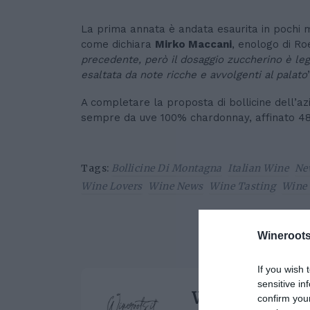
La prima annata è andata esaurita in pochi 
come dichiara
Mirko Maccani
, enologo di Ro
precedente,
però il
dosaggio zuccherino
è
leg
esaltata
da note ricche e avvolgenti al palato
A completare la proposta di bollicine dell’a
sempre da uve 100% chardonnay, affinato 48 m
Tags:
Bollicine Di Montagna
Italian Wine
Ne
Wine Lovers
Wine News
Wine Tasting
Wine
Wineroots
If you wish 
sensitive in
Wine Roots
confirm you