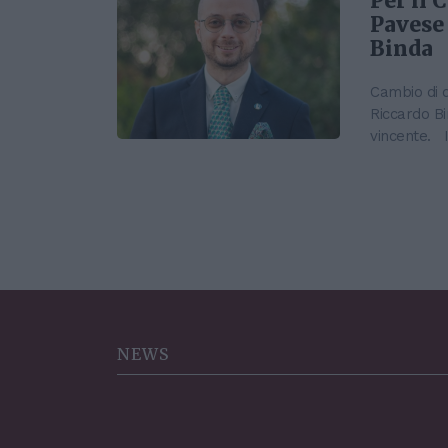
Per il 
Pavese 
Binda
Cambio di d
Riccardo Bi
vincente. Il
NEWS