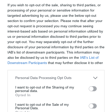
Rotaria, una piattaforma enoculturale
If you wish to opt-out of the sale, sharing to third parties, or
nel cuore del Roero
processing of your personal or sensitive information for
targeted advertising by us, please use the below opt-out
A Pollenzo si presenta un nuovo collettivo di 18 produttori
section to confirm your selection. Please note that after your
pronto a dare nuovi strumenti di promozione per il territorio
opt-out request is processed you may continue seeing
del Roero e del Nebbiolo In...
interest-based ads based on personal information utilized by
us or personal information disclosed to third parties prior to
your opt-out. You may separately opt-out of the further
disclosure of your personal information by third parties on the
IAB’s list of downstream participants. This information may
also be disclosed by us to third parties on the
IAB’s List of
Downstream Participants
that may further disclose it to other
third parties.
Personal Data Processing Opt Outs
I want to opt-out of the Sharing of my
personal data.
Opted In
Torna Abruzzo in Bolla. Più di 50
cantine italiane a L'Aquila per
I want to opt-out of the Sale of my
Personal Data.
festeggiare tre giorni dedicati agli