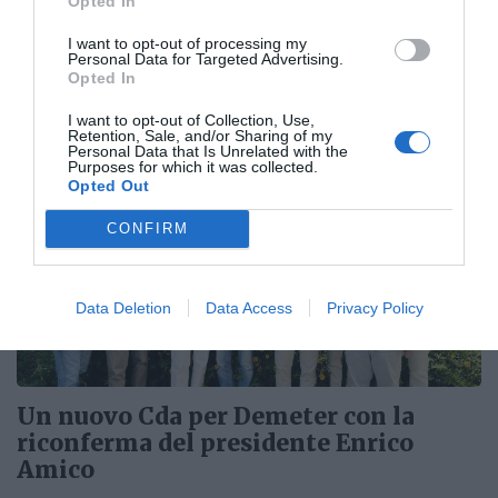
Opted In
spumanti
I want to opt-out of processing my
Personal Data for Targeted Advertising.
Torna la terza edizione di Abruzzo in Bolla. L'evento che si
Opted In
svolgerà a L'Aquila dal 21 al 23 giugno ha raggiunto quasi
cinquanta adesioni...
I want to opt-out of Collection, Use,
Retention, Sale, and/or Sharing of my
Personal Data that Is Unrelated with the
Purposes for which it was collected.
Opted Out
CONFIRM
Data Deletion
Data Access
Privacy Policy
Un nuovo Cda per Demeter con la
riconferma del presidente Enrico
Amico