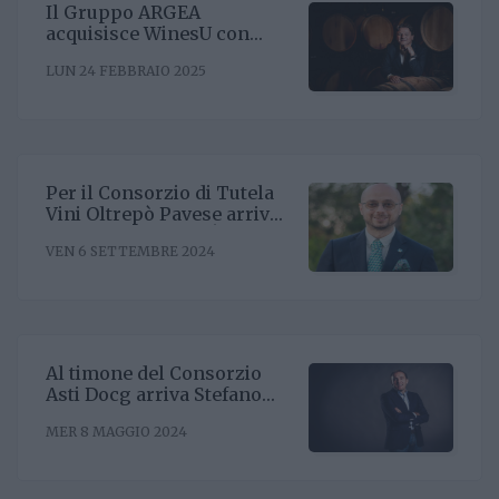
Il Gruppo ARGEA
acquisisce WinesU con
l'obiettivo di rafforzare il
LUN 24 FEBBRAIO 2025
posizionamento negli Stati
Uniti
Per il Consorzio di Tutela
Vini Oltrepò Pavese arriva
il nuovo direttore. È
VEN 6 SETTEMBRE 2024
Riccardo Binda
Al timone del Consorzio
Asti Docg arriva Stefano
Ricagno. Incentivare la
MER 8 MAGGIO 2024
sinergia associativa e far
bene sul mercato, questa la
mission