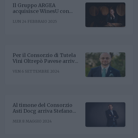
Il Gruppo ARGEA
acquisisce WinesU con
l'obiettivo di rafforzare il
LUN 24 FEBBRAIO 2025
posizionamento negli Stati
Uniti
Per il Consorzio di Tutela
Vini Oltrepò Pavese arriva
il nuovo direttore. È
VEN 6 SETTEMBRE 2024
Riccardo Binda
Al timone del Consorzio
Asti Docg arriva Stefano
Ricagno. Incentivare la
MER 8 MAGGIO 2024
sinergia associativa e far
bene sul mercato, questa la
mission