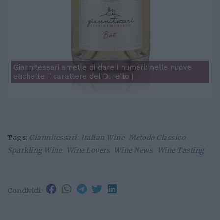
Giannitessari smette di dare i numeri: nelle nuove
etichette il carattere del Durello |
Tags:
Giannitessari
Italian Wine
Metodo Classico
Sparkling Wine
Wine Lovers
Wine News
Wine Tasting
Condividi: