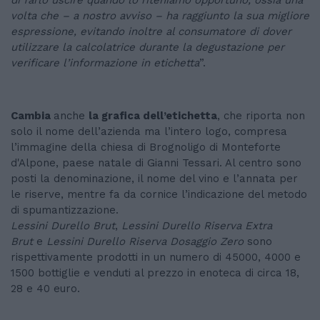
di farlo uscire quando lo riteniamo opportuno, ossia una
volta che – a nostro avviso – ha raggiunto la sua migliore
espressione, evitando inoltre al consumatore di dover
utilizzare la calcolatrice durante la degustazione per
verificare l’informazione in etichetta
”.
Cambia
anche
la grafica dell’etichetta
, che riporta non
solo il nome dell’azienda ma l’intero logo, compresa
l’immagine della chiesa di Brognoligo di Monteforte
d'Alpone, paese natale di Gianni Tessari. Al centro sono
posti la denominazione, il nome del vino e l’annata per
le riserve, mentre fa da cornice l’indicazione del metodo
di spumantizzazione.
Lessini Durello Brut
,
Lessini Durello Riserva Extra
Brut
e
Lessini Durello Riserva Dosaggio Zero
sono
rispettivamente prodotti in un numero di 45000, 4000 e
1500 bottiglie e venduti al prezzo in enoteca di circa 18,
28 e 40 euro.