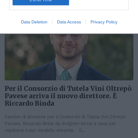
esperti, appassionati...
Data Deletion
Data Access
Privacy Policy
Per il Consorzio di Tutela Vini Oltrepò
Pavese arriva il nuovo direttore. È
Riccardo Binda
Cambio di direzione per il Consorzio di Tutela Vini Oltrepò
Pavese. Riccardo Binda da Bolgheri torna a casa per
replicare il suo modello vincente. Il...