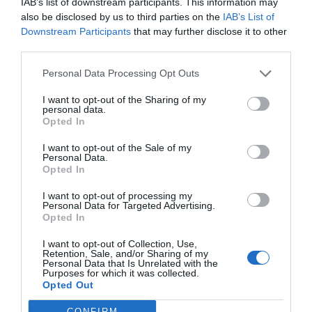
IAB’s list of downstream participants. This information may
Il Gruppo Argea acquisisce WinesU. Una mossa di rilievo che
also be disclosed by us to third parties on the
IAB’s List of
rafforza la presenza di Argea nel mercato statunitense,
Downstream Participants
that may further disclose it to other
principale destinazione...
third parties.
Personal Data Processing Opt Outs
I want to opt-out of the Sharing of my
personal data.
Opted In
I want to opt-out of the Sale of my
Personal Data.
Opted In
I want to opt-out of processing my
Personal Data for Targeted Advertising.
Opted In
Una giornata dedicata alle bollicine.
Al via la seconda edizione di Abruzzo
I want to opt-out of Collection, Use,
Retention, Sale, and/or Sharing of my
in Bolla il 13 settembre a L'Aquila
Personal Data that Is Unrelated with the
Purposes for which it was collected.
Opted Out
Il 13 settembre sarà il giorno della seconda edizione di
Abruzzo in Bolla. A L' Aquila si incontreranno produttori e
CONFIRM