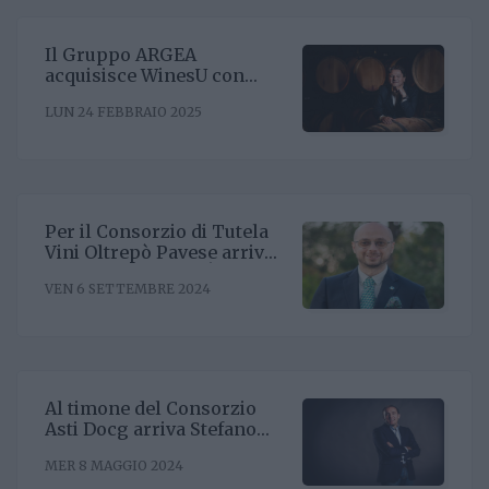
Il Gruppo ARGEA
acquisisce WinesU con
l'obiettivo di rafforzare il
LUN 24 FEBBRAIO 2025
posizionamento negli Stati
Uniti
Per il Consorzio di Tutela
Vini Oltrepò Pavese arriva
il nuovo direttore. È
VEN 6 SETTEMBRE 2024
Riccardo Binda
Al timone del Consorzio
Asti Docg arriva Stefano
Ricagno. Incentivare la
MER 8 MAGGIO 2024
sinergia associativa e far