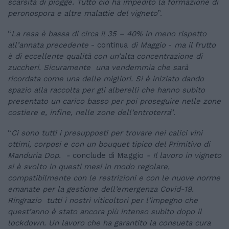
scarsità di piogge. Tutto ciò ha impedito la formazione di
peronospora e altre malattie del vigneto
”.
“
La resa è bassa di circa il 35 – 40% in meno rispetto
all’annata precedente
- continua
di Maggio
-
ma il frutto
è di eccellente qualità con un’alta concentrazione di
zuccheri. Sicuramente una vendemmia che sarà
ricordata come una delle migliori. Si è iniziato dando
spazio alla raccolta per gli alberelli che hanno subito
presentato un carico basso per poi proseguire nelle zone
costiere e, infine, nelle zone dell’entroterra
”.
“
Ci sono tutti i presupposti per trovare nei calici vini
ottimi, corposi e con un bouquet tipico del Primitivo di
Manduria Dop. -
conclude di Maggio
- Il lavoro in vigneto
si è svolto in questi mesi in modo regolare,
compatibilmente con le restrizioni e con le nuove norme
emanate per la gestione dell’emergenza Covid-19.
Ringrazio tutti i nostri viticoltori per l’impegno che
quest’anno è stato ancora più intenso subito dopo il
lockdown. Un lavoro che ha garantito la consueta cura