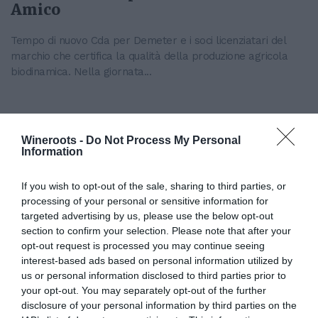
Amico
Tempo di nuovo Cda per Demeter e i soci licenziatari del
marchio che certifica la qualità della produzione agricola
biodinamica. Nella giornata...
Wineroots -
Do Not Process My Personal
Information
If you wish to opt-out of the sale, sharing to third parties, or
processing of your personal or sensitive information for
targeted advertising by us, please use the below opt-out
section to confirm your selection. Please note that after your
opt-out request is processed you may continue seeing
interest-based ads based on personal information utilized by
Il Gruppo ARGEA acquisisce WinesU
us or personal information disclosed to third parties prior to
con l'obiettivo di rafforzare il
your opt-out. You may separately opt-out of the further
posizionamento negli Stati Uniti
disclosure of your personal information by third parties on the