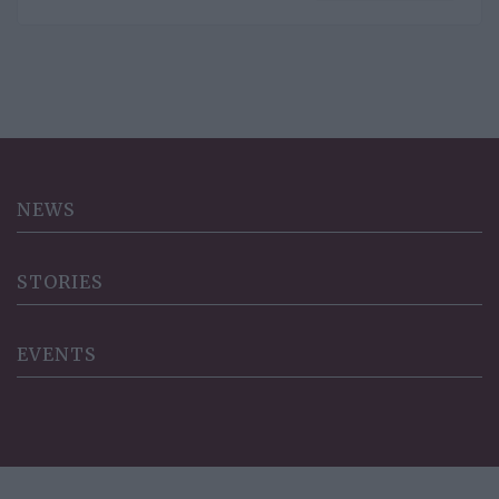
bene sul mercato, questa la
mission
NEWS
STORIES
EVENTS