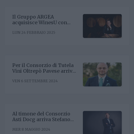
Il Gruppo ARGEA
acquisisce WinesU con
l'obiettivo di rafforzare il
LUN 24 FEBBRAIO 2025
posizionamento negli Stati
Uniti
Per il Consorzio di Tutela
Vini Oltrepò Pavese arriva
il nuovo direttore. È
VEN 6 SETTEMBRE 2024
Riccardo Binda
Al timone del Consorzio
Asti Docg arriva Stefano
Ricagno. Incentivare la
MER 8 MAGGIO 2024
sinergia associativa e far