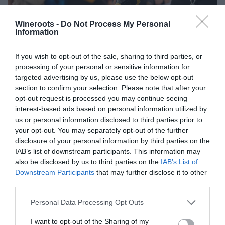
Wineroots -
Do Not Process My Personal
Information
Torna Abruzzo in Bolla. Più di 50
If you wish to opt-out of the sale, sharing to third parties, or
cantine italiane a L'Aquila per
processing of your personal or sensitive information for
festeggiare tre giorni dedicati agli
targeted advertising by us, please use the below opt-out
spumanti
section to confirm your selection. Please note that after your
opt-out request is processed you may continue seeing
interest-based ads based on personal information utilized by
Torna la terza edizione di Abruzzo in Bolla. L'evento che si
us or personal information disclosed to third parties prior to
svolgerà a L'Aquila dal 21 al 23 giugno ha raggiunto quasi
your opt-out. You may separately opt-out of the further
cinquanta adesioni...
disclosure of your personal information by third parties on the
IAB’s list of downstream participants. This information may
also be disclosed by us to third parties on the
IAB’s List of
Downstream Participants
that may further disclose it to other
third parties.
Personal Data Processing Opt Outs
I want to opt-out of the Sharing of my