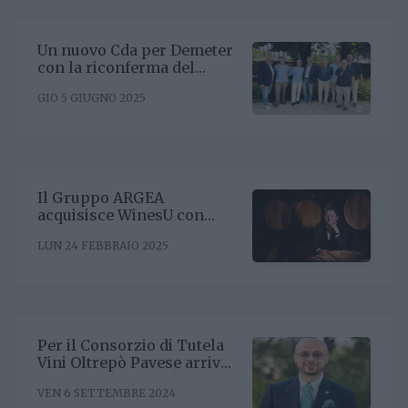
Un nuovo Cda per Demeter
con la riconferma del
presidente Enrico Amico
GIO 5 GIUGNO 2025
Il Gruppo ARGEA
acquisisce WinesU con
l'obiettivo di rafforzare il
LUN 24 FEBBRAIO 2025
posizionamento negli Stati
Uniti
Per il Consorzio di Tutela
Vini Oltrepò Pavese arriva
il nuovo direttore. È
VEN 6 SETTEMBRE 2024
Riccardo Binda