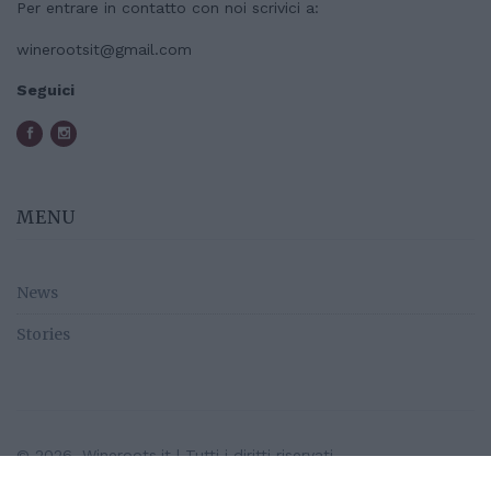
Per entrare in contatto con noi scrivici a:
winerootsit@gmail.com
Seguici
MENU
News
Stories
© 2026, Wineroots.it | Tutti i diritti riservati.