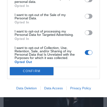
personal data.
Opted In
I want to opt-out of the Sale of my
Personal Data.
Un nuovo Cda per Demeter con la
Opted In
riconferma del presidente Enrico
Amico
I want to opt-out of processing my
Personal Data for Targeted Advertising.
Opted In
Tempo di nuovo Cda per Demeter e i soci licenziatari del
marchio che certifica la qualità della produzione agricola
I want to opt-out of Collection, Use,
Retention, Sale, and/or Sharing of my
biodinamica. Nella giornata...
Personal Data that Is Unrelated with the
Purposes for which it was collected.
Opted Out
CONFIRM
Data Deletion
Data Access
Privacy Policy