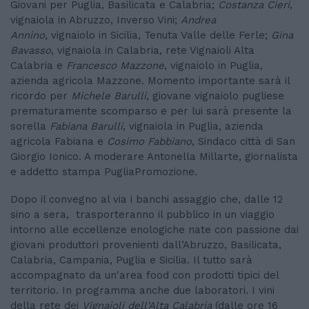
Giovani per Puglia, Basilicata e Calabria;
Costanza Cieri
,
vignaiola in Abruzzo, Inverso Vini;
Andrea
Annino,
vignaiolo in Sicilia, Tenuta Valle delle Ferle;
Gina
Bavasso
, vignaiola in Calabria, rete Vignaioli Alta
Calabria e
Francesco Mazzone
, vignaiolo in Puglia,
azienda agricola Mazzone. Momento importante sarà il
ricordo per
Michele Barulli
, giovane vignaiolo pugliese
prematuramente scomparso e per lui sarà presente la
sorella
Fabiana Barulli
, vignaiola in Puglia, azienda
agricola Fabiana e
Cosimo Fabbiano
, Sindaco città di San
Giorgio Ionico. A moderare Antonella Millarte, giornalista
e addetto stampa PugliaPromozione.
Dopo il convegno al via i banchi assaggio che, dalle 12
sino a sera, trasporteranno il pubblico in un viaggio
intorno alle eccellenze enologiche nate con passione dai
giovani produttori provenienti dall’Abruzzo, Basilicata,
Calabria, Campania, Puglia e Sicilia. Il tutto sarà
accompagnato da un'area food con prodotti tipici del
territorio. In programma anche due laboratori. I vini
della rete dei
Vignaioli dell'Alta Calabria
(dalle ore 16