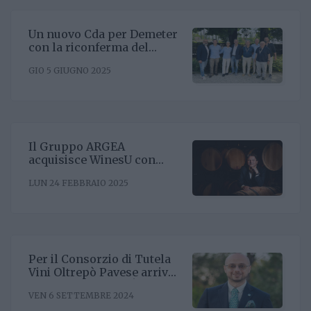
Un nuovo Cda per Demeter
con la riconferma del
presidente Enrico Amico
GIO 5 GIUGNO 2025
Il Gruppo ARGEA
acquisisce WinesU con
l'obiettivo di rafforzare il
LUN 24 FEBBRAIO 2025
posizionamento negli Stati
Uniti
Per il Consorzio di Tutela
Vini Oltrepò Pavese arriva
il nuovo direttore. È
VEN 6 SETTEMBRE 2024
Riccardo Binda