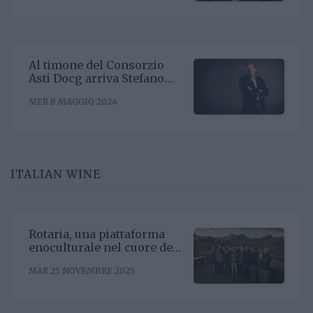
Al timone del Consorzio
Asti Docg arriva Stefano
Ricagno. Incentivare la
MER 8 MAGGIO 2024
sinergia associativa e far
bene sul mercato, questa la
mission
ITALIAN WINE
Rotaria, una piattaforma
enoculturale nel cuore del
Roero
MAR 25 NOVEMBRE 2025