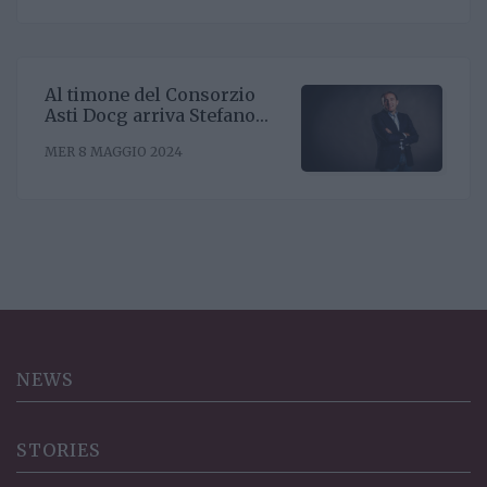
Al timone del Consorzio
Asti Docg arriva Stefano
Ricagno. Incentivare la
MER 8 MAGGIO 2024
sinergia associativa e far
bene sul mercato, questa la
mission
NEWS
STORIES