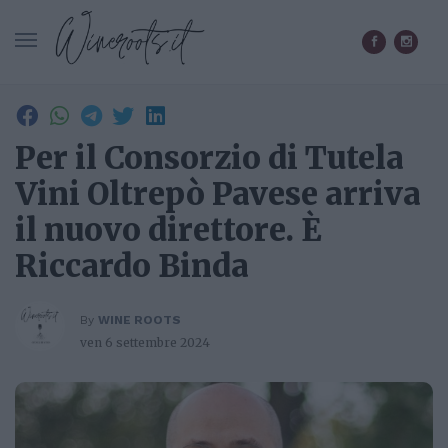
CERCA IN WINEROOTS.IT
Per il Consorzio di Tutela
Vini Oltrepò Pavese arriva
il nuovo direttore. È
Riccardo Binda
By
WINE ROOTS
ven 6 settembre 2024