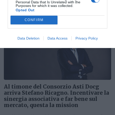
Personal Data that Is Unrelated with the
Purposes for which it was collected.
Il 13 settembre sarà il giorno della seconda edizione di
Opted Out
Abruzzo in Bolla. A L' Aquila si incontreranno produttori e
esperti, appassionati...
CONFIRM
Data Deletion
Data Access
Privacy Policy
Al timone del Consorzio Asti Docg
arriva Stefano Ricagno. Incentivare la
sinergia associativa e far bene sul
mercato, questa la mission