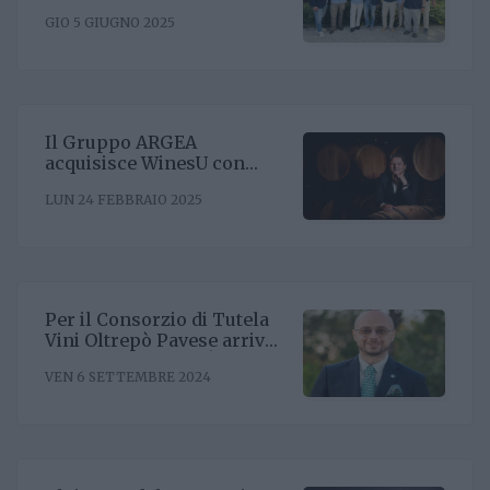
presidente Enrico Amico
GIO 5 GIUGNO 2025
Il Gruppo ARGEA
acquisisce WinesU con
l'obiettivo di rafforzare il
LUN 24 FEBBRAIO 2025
posizionamento negli Stati
Uniti
Per il Consorzio di Tutela
Vini Oltrepò Pavese arriva
il nuovo direttore. È
VEN 6 SETTEMBRE 2024
Riccardo Binda