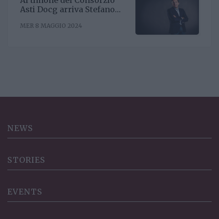
Asti Docg arriva Stefano
Ricagno. Incentivare la
MER 8 MAGGIO 2024
sinergia associativa e far
bene sul mercato, questa la
mission
NEWS
STORIES
EVENTS