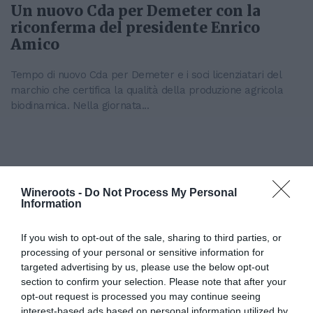
Un nuovo Cda per Demeter con la
riconferma del presidente Enrico
Amico
Tempo di nuovo Cda per Demeter e i soci licenziatari del
marchio che certifica la qualità della produzione agricola
biodinamica. Nella giornata...
Wineroots -
Do Not Process My Personal
Information
If you wish to opt-out of the sale, sharing to third parties, or
processing of your personal or sensitive information for
targeted advertising by us, please use the below opt-out
section to confirm your selection. Please note that after your
Il Gruppo ARGEA acquisisce WinesU
opt-out request is processed you may continue seeing
con l'obiettivo di rafforzare il
interest-based ads based on personal information utilized by