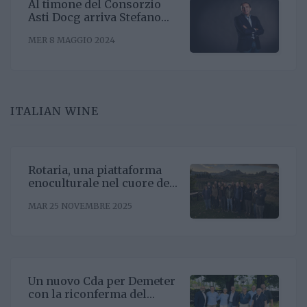
Al timone del Consorzio
Asti Docg arriva Stefano
Ricagno. Incentivare la
MER 8 MAGGIO 2024
sinergia associativa e far
bene sul mercato, questa la
mission
ITALIAN WINE
Rotaria, una piattaforma
enoculturale nel cuore del
Roero
MAR 25 NOVEMBRE 2025
Un nuovo Cda per Demeter
con la riconferma del
presidente Enrico Amico