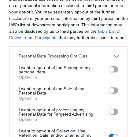
posizionamento negli Stati Uniti
us or personal information disclosed to third parties prior to
your opt-out. You may separately opt-out of the further
disclosure of your personal information by third parties on the
Il Gruppo Argea acquisisce WinesU. Una mossa di rilievo che
IAB’s list of downstream participants. This information may
rafforza la presenza di Argea nel mercato statunitense,
also be disclosed by us to third parties on the
IAB’s List of
principale destinazione...
Downstream Participants
that may further disclose it to other
third parties.
Personal Data Processing Opt Outs
I want to opt-out of the Sharing of my
personal data.
Opted In
I want to opt-out of the Sale of my
Personal Data.
Opted In
I want to opt-out of processing my
Personal Data for Targeted Advertising.
Una giornata dedicata alle bollicine.
Opted In
Al via la seconda edizione di Abruzzo
in Bolla il 13 settembre a L'Aquila
I want to opt-out of Collection, Use,
Retention, Sale, and/or Sharing of my