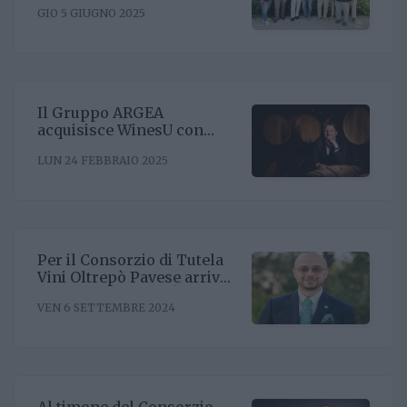
GIO 5 GIUGNO 2025
Il Gruppo ARGEA
acquisisce WinesU con
l'obiettivo di rafforzare il
LUN 24 FEBBRAIO 2025
posizionamento negli Stati
Uniti
Per il Consorzio di Tutela
Vini Oltrepò Pavese arriva
il nuovo direttore. È
VEN 6 SETTEMBRE 2024
Riccardo Binda
Al timone del Consorzio