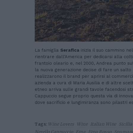
La famiglia
Serafica
inizia il suo cammino n
rientrare dall’America per dedicarsi alla colt
frantoio oleario e, nel 2000, Andrea punto sull
la nuova generazione decise di fare un salto 
realizzarono il brand per aprirsi al commerci
azienda a cura di Maria Ausilia e di altre scel
etneo arriva sulle grandi tavole facendosi s
Cappuccio segue proprio questa via di innova
dove sacrificio e lungimiranza sono pilastri es
Tags:
Wine Lovers
Wine
Italian Wine
Sicilia
Nerello Cappuccio
Etna
Etna Rosso
Spumant