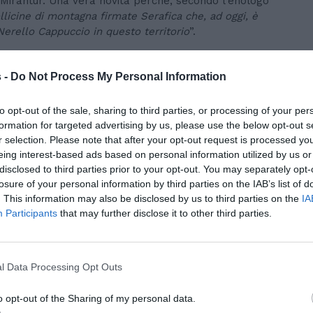
Mirantur. Una vera novità perché, secondo l’enologo
llicine di montagna firmate Serafica che, ad oggi, è
Nerello Cappuccio in questo territorio
”.
prodotto si mette alla prova mirando alla crescita
he hanno un gran potenziale, proprio come il
Nerello
 -
Do Not Process My Personal Information
ticamente, a dosare e integrare all’interno di una
e con il Catarratto.
to opt-out of the sale, sharing to third parties, or processing of your per
formation for targeted advertising by us, please use the below opt-out s
territori dell’Etna, ritengo che non sia affatto
r selection. Please note that after your opt-out request is processed y
osì alto profilo
- spiega l’enologo Nicola Colombo -
eing interest-based ads based on personal information utilized by us or
er esaltato al meglio le caratteristiche varietali di
disclosed to third parties prior to your opt-out. You may separately opt-
 alla rifermentazione con Metodo Charmat Lungo.
losure of your personal information by third parties on the IAB’s list of
 passo non solo per Serafica ma anche per l’intero
. This information may also be disclosed by us to third parties on the
IA
randi aspettative per il prosieguo
".
Participants
that may further disclose it to other third parties.
dedica a migliorare i suoi prodotti con passione e nel
ità ambientale e il territorio, quello etneo, fa da buona
l Data Processing Opt Outs
llevati a circa 900 metri sul livello del mare, seguono il
’intervenire il meno possibile in vigna per un lavoro
o opt-out of the Sharing of my personal data.
ultato è un vino perfetto per diventare spumante