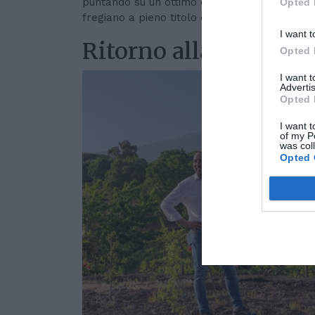
puntando su un ottimo equilibrio tra acidità e
Opted 
fregiano a pieno titolo dell’etichetta “
spuman
I want t
Ritorno alla terra
Opted 
I want 
Advertis
Opted 
I want t
of my P
was col
Opted 