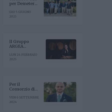
per Demeter
con la
GIO 5 GIUGNO
riconferma del
2025
presidente
Enrico Amico
Il Gruppo
ARGEA
acquisisce
LUN 24 FEBBRAIO
WinesU con
2025
l'obiettivo di
rafforzare il
posizionamento
negli Stati Uniti
Per il
Consorzio di
Tutela Vini
VEN 6 SETTEMBRE
Oltrepò Pavese
2024
arriva il nuovo
direttore. È