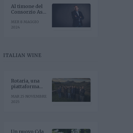
Al timone del
Consorzio Asti
Docg arriva
MER 8 MAGGIO
Stefano
2024
Ricagno.
Incentivare la
sinergia
associativa e
far bene sul
ITALIAN WINE
mercato,
questa la
mission
Rotaria, una
piattaforma
enoculturale
MAR 25 NOVEMBRE
nel cuore del
2025
Roero
Un nuovo Cda