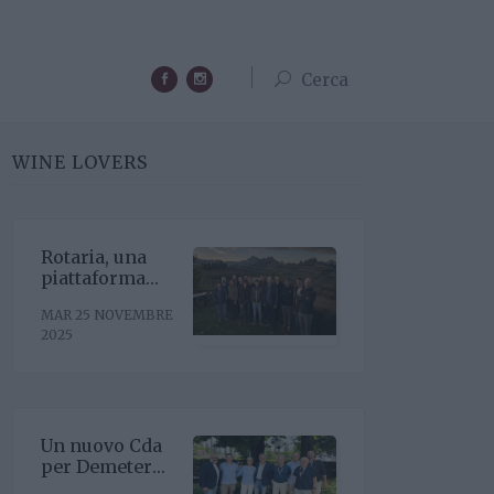
Cerca
WINE LOVERS
Rotaria, una
piattaforma
enoculturale
MAR 25 NOVEMBRE
nel cuore del
2025
Roero
Un nuovo Cda
per Demeter
con la