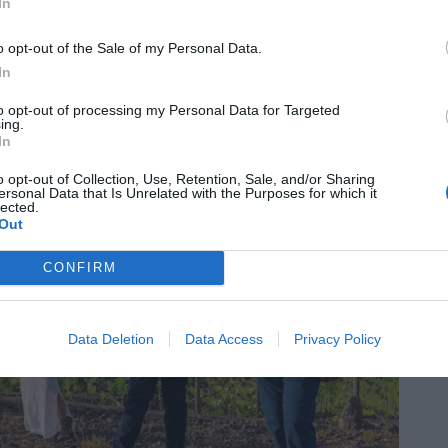
 freschezza. I due nuovi ingressi nella linea Mirantur si
In
ti di montagna
”.
o opt-out of the Sale of my Personal Data.
In
to opt-out of processing my Personal Data for Targeted
ing.
In
o opt-out of Collection, Use, Retention, Sale, and/or Sharing
ersonal Data that Is Unrelated with the Purposes for which it
lected.
Out
CONFIRM
Data Deletion
Data Access
Privacy Policy