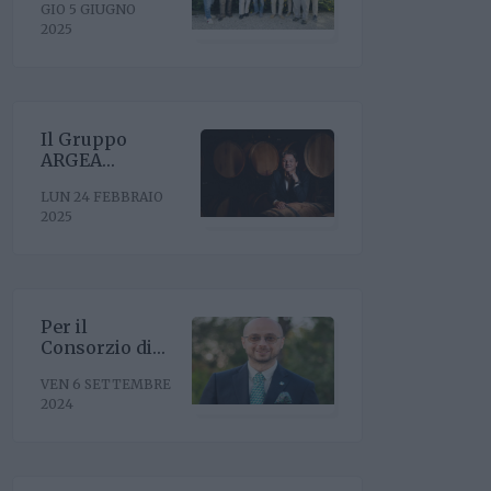
GIO 5 GIUGNO
riconferma del
2025
presidente
Enrico Amico
Il Gruppo
ARGEA
acquisisce
LUN 24 FEBBRAIO
WinesU con
2025
l'obiettivo di
rafforzare il
posizionamento
negli Stati Uniti
Per il
Consorzio di
Tutela Vini
VEN 6 SETTEMBRE
Oltrepò Pavese
2024
arriva il nuovo
direttore. È
Riccardo Binda