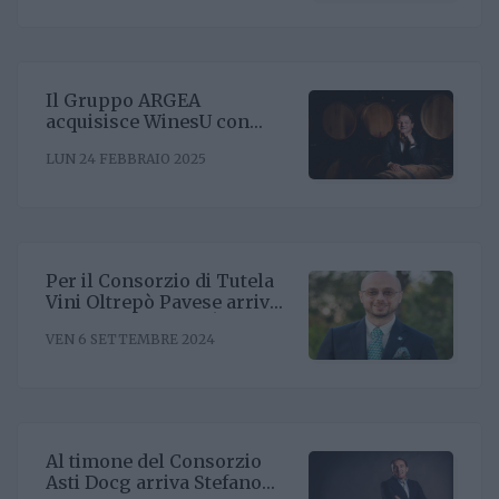
Il Gruppo ARGEA
acquisisce WinesU con
l'obiettivo di rafforzare il
LUN 24 FEBBRAIO 2025
posizionamento negli Stati
Uniti
Per il Consorzio di Tutela
Vini Oltrepò Pavese arriva
il nuovo direttore. È
VEN 6 SETTEMBRE 2024
Riccardo Binda
Al timone del Consorzio
Asti Docg arriva Stefano