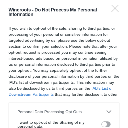
Wineroots -
Do Not Process My Personal
Information
If you wish to opt-out of the sale, sharing to third parties, or
Podernuovo a Palazzone: la sfida vinicola di Giovanni
Bulgari |
processing of your personal or sensitive information for
targeted advertising by us, please use the below opt-out
section to confirm your selection. Please note that after your
opt-out request is processed you may continue seeing
interest-based ads based on personal information utilized by
us or personal information disclosed to third parties prior to
Tags:
Giovanni Bulgari
Italian Wine
Podernuovo
your opt-out. You may separately opt-out of the further
disclosure of your personal information by third parties on the
Podernuovo A Palazzone
Tuscanwine
Wine
IAB’s list of downstream participants. This information may
Wine Lovers
Wine Stories
Wine Tasting
Wine Time
also be disclosed by us to third parties on the
IAB’s List of
Wine Travel
Downstream Participants
that may further disclose it to other
third parties.
Personal Data Processing Opt Outs
Condividi:
I want to opt-out of the Sharing of my
personal data.