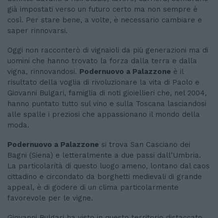
già impostati verso un futuro certo ma non sempre è
così. Per stare bene, a volte, è necessario cambiare e
saper rinnovarsi.
Oggi non racconterò di vignaioli da più generazioni ma di
uomini che hanno trovato la forza dalla terra e dalla
vigna, rinnovandosi.
Podernuovo a Palazzone
è il
risultato della voglia di rivoluzionare la vita di Paolo e
Giovanni Bulgari, famiglia di noti gioiellieri che, nel 2004,
hanno puntato tutto sul vino e sulla Toscana lasciandosi
alle spalle i preziosi che appassionano il mondo della
moda.
Podernuovo a Palazzone
si trova San Casciano dei
Bagni (Siena) e letteralmente a due passi dall’Umbria.
La particolarità di questo luogo ameno, lontano dal caos
cittadino e circondato da borghetti medievali di grande
appeal, è di godere di un clima particolarmente
favorevole per le vigne.
Giovanni Bulgari ha visto in questo territorio distaccato