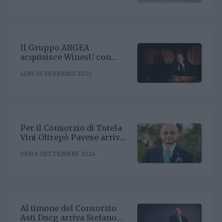
Il Gruppo ARGEA
acquisisce WinesU con
l'obiettivo di rafforzare il
LUN 24 FEBBRAIO 2025
posizionamento negli Stati
Uniti
Per il Consorzio di Tutela
Vini Oltrepò Pavese arriva
il nuovo direttore. È
VEN 6 SETTEMBRE 2024
Riccardo Binda
Al timone del Consorzio
Asti Docg arriva Stefano