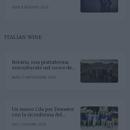
Ricagno. Incentivare la
MER 8 MAGGIO 2024
sinergia associativa e far
bene sul mercato, questa la
mission
ITALIAN WINE
Rotaria, una piattaforma
enoculturale nel cuore del
Roero
MAR 25 NOVEMBRE 2025
Un nuovo Cda per Demeter
con la riconferma del
presidente Enrico Amico
GIO 5 GIUGNO 2025