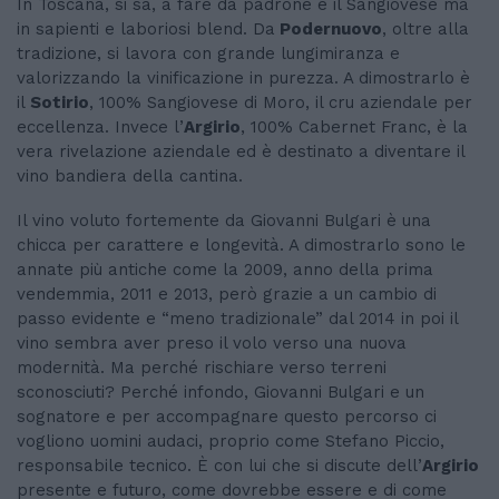
In Toscana, si sa, a fare da padrone è il Sangiovese ma
in sapienti e laboriosi blend. Da
Podernuovo
, oltre alla
tradizione, si lavora con grande lungimiranza e
valorizzando la vinificazione in purezza. A dimostrarlo è
il
Sotirio
, 100% Sangiovese di Moro, il cru aziendale per
eccellenza. Invece l’
Argirio
, 100% Cabernet Franc, è la
vera rivelazione aziendale ed è destinato a diventare il
vino bandiera della cantina.
Il vino voluto fortemente da Giovanni Bulgari è una
chicca per carattere e longevità. A dimostrarlo sono le
annate più antiche come la 2009, anno della prima
vendemmia, 2011 e 2013, però grazie a un cambio di
passo evidente e “meno tradizionale” dal 2014 in poi il
vino sembra aver preso il volo verso una nuova
modernità. Ma perché rischiare verso terreni
sconosciuti? Perché infondo, Giovanni Bulgari e un
sognatore e per accompagnare questo percorso ci
vogliono uomini audaci, proprio come Stefano Piccio,
responsabile tecnico. È con lui che si discute dell’
Argirio
presente e futuro, come dovrebbe essere e di come