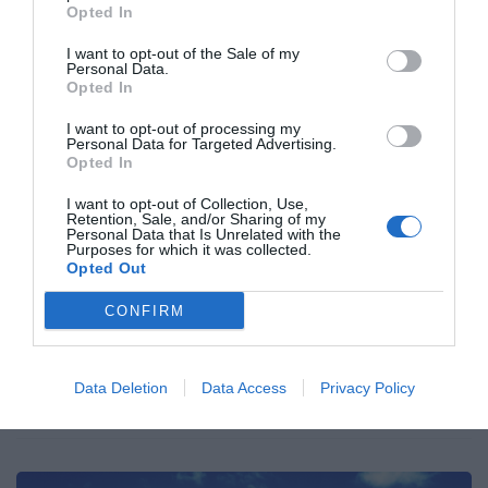
Opted In
I want to opt-out of the Sale of my
Serena Leo
Personal Data.
Opted In
Attenta alle sfumature del
I want to opt-out of processing my
territorio e non solo al calice,
Personal Data for Targeted Advertising.
amante di distillati insoliti e
Opted In
introvabili. Sono sempre alla
I want to opt-out of Collection, Use,
ricerca di aneddoti che
Retention, Sale, and/or Sharing of my
arricchiscano...
Personal Data that Is Unrelated with the
Purposes for which it was collected.
Opted Out
Visualizza tutti gli articoli di
Serena Leo
CONFIRM
Data Deletion
Data Access
Privacy Policy
ARTICOLI CORRELATI