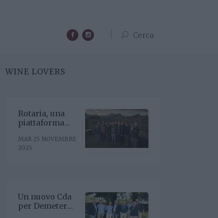
Cerca
WINE LOVERS
Rotaria, una
piattaforma
enoculturale
MAR 25 NOVEMBRE
nel cuore del
2025
Roero
Un nuovo Cda
per Demeter
con la