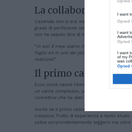
Opted 
La collaborazione co
I want t
Opted 
L'azienda non si era mai cimentata nel segmento
grado di perfezione nel mondo della degustaz
I want 
non ha saputo dire di no.
Advertis
Opted 
“
In soli 6 mesi siamo riusciti a trasformare q
foglio A4 in uno dei più elaborati e dettagliati 
I want t
of my P
realizzati
”.
was col
Opted 
Il primo calice non s
Ecco come nasce l’emozione. “
Il primo calic
un calice complesso, unico nella forma e nel
convettive che ha dato origine a tutti gli altri
Anche se il primo calice non si scorda mai, S
creazioni, frutto di esperienza e tanto studio 
calice sorprendentemente leggero ma unico ne