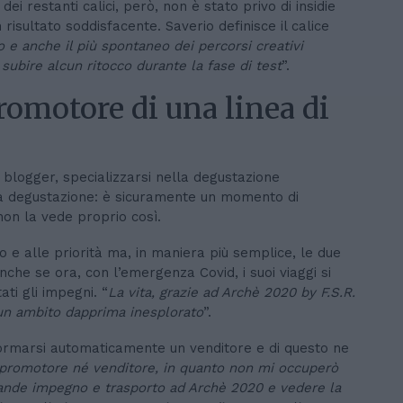
ei restanti calici, però, non è stato privo di insidie
isultato soddisfacente. Saverio definisce il calice
o e anche il più spontaneo dei percorsi creativi
 subire alcun ritocco durante la fase di test
”.
romotore di una linea di
blogger, specializzarsi nella degustazione
 da degustazione: è sicuramente un momento di
on la vede proprio così.
o e alle priorità ma, in maniera più semplice, le due
nche se ora, con l’emergenza Covid, i suoi viaggi si
ti gli impegni. “
La vita, grazie ad Archè 2020 by F.S.R.
n un ambito dapprima inesplorato
”.
asformarsi automaticamente un venditore e di questo ne
 promotore né venditore, in quanto non mi occuperò
rande impegno e trasporto ad Archè 2020 e vedere la