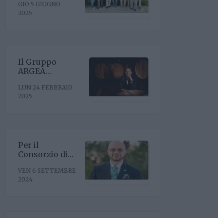
GIO 5 GIUGNO
riconferma del
2025
presidente
Enrico Amico
Il Gruppo
ARGEA
acquisisce
LUN 24 FEBBRAIO
WinesU con
2025
l'obiettivo di
rafforzare il
posizionamento
negli Stati Uniti
Per il
Consorzio di
Tutela Vini
VEN 6 SETTEMBRE
Oltrepò Pavese
2024
arriva il nuovo
direttore. È
Riccardo Binda