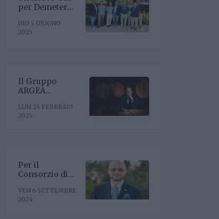
per Demeter
con la
GIO 5 GIUGNO
riconferma del
2025
presidente
Enrico Amico
Il Gruppo
ARGEA
acquisisce
LUN 24 FEBBRAIO
WinesU con
2025
l'obiettivo di
rafforzare il
posizionamento
negli Stati Uniti
Per il
Consorzio di
Tutela Vini
VEN 6 SETTEMBRE
Oltrepò Pavese
2024
arriva il nuovo
direttore. È