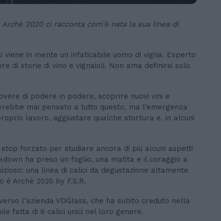
 Archè 2020 ci racconta com'è nata la sua linea di
 viene in mente un infaticabile uomo di vigna. Esperto
 di storie di vino e vignaioli. Non ama definirsi solo
vere di podere in podere, scoprire nuovi vini e
 avrebbe mai pensato a tutto questo, ma l’emergenza
proprio lavoro, aggiustare qualche stortura e, in alcuni
stop forzato per studiare ancora di più alcuni aspetti
ockdown ha preso un foglio, una matita e il coraggio a
izioso: una linea di calici da degustazione altamente
o è Archè 2020 by F.S.R.
 verso l’azienda VDGlass, che ha subito creduto nella
e fatta di 6 calici unici nel loro genere.