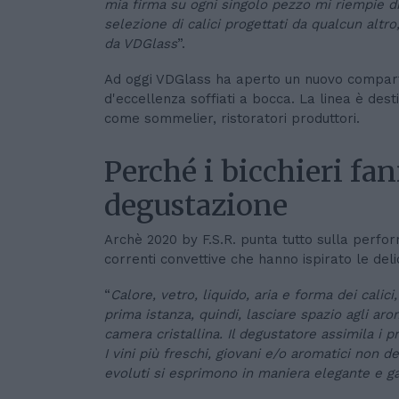
mia firma su ogni singolo pezzo mi riempie di
selezione di calici progettati da qualcun altro
da VDGlass
”.
Ad oggi VDGlass ha aperto un nuovo comparto
d'eccellenza soffiati a bocca. La linea è dest
come sommelier, ristoratori produttori.
Perché i bicchieri fa
degustazione
Archè 2020 by F.S.R. punta tutto sulla perfor
correnti convettive che hanno ispirato le del
“
Calore, vetro, liquido, aria e forma dei calici
prima istanza, quindi, lasciare spazio agli arom
camera cristallina. Il degustatore assimila i pr
I vini più freschi, giovani e/o aromatici non 
evoluti si esprimono in maniera elegante e g