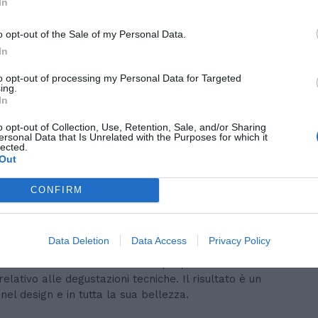
In
n VDGlass
o opt-out of the Sale of my Personal Data.
In
 dei calici tecnici soffiati a bocca, cioè, il più alto
ione del vino. Quando è arrivata la chiamata Saverio
to opt-out of processing my Personal Data for Targeted
ing.
In
uella che era solo una serie di disegni fatti a mano su
progetti di calici tecnici soffiati a bocca mai stati
o opt-out of Collection, Use, Retention, Sale, and/or Sharing
ersonal Data that Is Unrelated with the Purposes for which it
lected.
Out
i scorda mai
CONFIRM
e a cui ho lavorato è stato il calice Emozioni in Rosso,
le dimensioni, nonché base dello studio sulle correnti
 disegni
”.
Data Deletion
Data Access
Privacy Policy
averio non fa mistero di amare proprio tutte le sue
relativo alle degustazioni tecniche. Il risultato è un
l design e in tutta la sua bellezza.