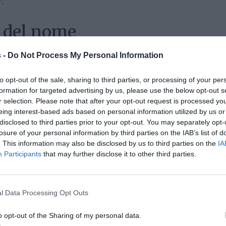
”.
i del nome
anza primordiale e il principio di tutte le cose. Una
 -
Do Not Process My Personal Information
tificare la genesi di un progetto che vede nella
 e Acqua, la formazione di un calice artigianale
to opt-out of the sale, sharing to third parties, or processing of your per
formation for targeted advertising by us, please use the below opt-out s
r selection. Please note that after your opt-out request is processed y
e, a suo modo, per creare sempre nuove forze anche
eing interest-based ads based on personal information utilized by us or
 calici, è quello di cancellare tutta la sofferenza che
disclosed to third parties prior to your opt-out. You may separately opt-
nere umano, non dimenticando anche il mondo del
losure of your personal information by third parties on the IAB’s list of
. This information may also be disclosed by us to third parties on the
IA
Participants
that may further disclose it to other third parties.
celta dell’inserimento dell’anno nel marchio Archè.
ire su se stesso e sulle sue potenzialità. “
Ora mi
di tutto per portare a casa le migliori uve, nonostante
e sicuro del risultato finché non avrà stappato la prima
l Data Processing Opt Outs
icevuto feedback da chi lo assaggerà una volta messo in
o opt-out of the Sharing of my personal data.