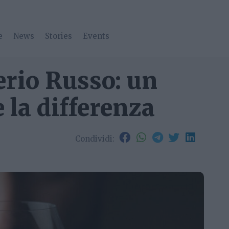
e
News
Stories
Events
erio Russo: un
e la differenza
Condividi: