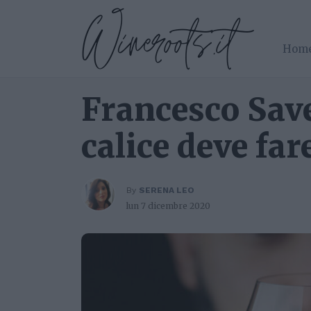
Hom
Francesco Sav
calice deve far
By
SERENA LEO
lun 7 dicembre 2020