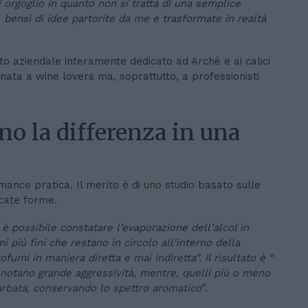
 orgoglio in quanto non si tratta di una semplice
, bensì di idee partorite da me e trasformate in realtà
 aziendale interamente dedicato ad Archè e ai calici
inata a wine lovers ma, soprattutto, a professionisti
nno la differenza in una
mance pratica. Il merito è di uno studio basato sulle
icate forme.
, è possibile constatare l’evaporazione dell’alcol in
i più fini che restano in circolo all'interno della
ofumi in maniera diretta e mai indiretta”. Il risultato è “
denotano grande aggressività, mentre, quelli più o meno
arbata, conservando lo spettro aromatico
”.