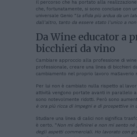
Il percorso che ha portato alla realizzazione d
che, fortunatamente, si sono concluse con un r
universale Genio “
la sfida più ardua da un lat
dall'altro, tanto da essere stato l'unico a non
Da Wine educator a p
bicchieri da vino
Cambiare approccio alla professione di wine 
professionale, creare una linea di bicchieri
cambiamento nel proprio lavoro maSaverio n
Per lui non è cambiato nulla rispetto al lavor
attività vengono portate avanti in parallelo a
sono notevolmente ridotti. Però sono aumenta
è ora più ricca di impegni e di prospettive i
Studiare una linea di calici non significa tr
è certo. “
Non mi definirei e non mi sento né
degli aspetti commerciali. Ho lavorato con g