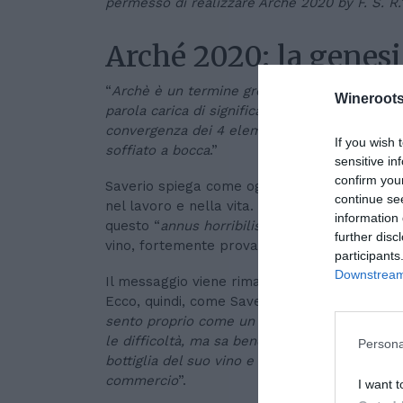
permesso di realizzare Archè 2020 by F. S. R.
Arché 2020: la genes
“
Archè è un termine greco, rappresenta la sost
Wineroots
parola carica di significato, perfetta per iden
convergenza dei 4 elementi Terra, Fuoco, Aria
If you wish 
soffiato a bocca
.”
sensitive in
confirm you
Saverio spiega come ogni elemento sia util
continue se
nel lavoro e nella vita. L’auspicio, con questi
information 
questo “
annus horribilis
” ha provocato al ge
further disc
vino, fortemente provato dall’emergenza.
participants
Downstream 
Il messaggio viene rimarcato proprio dalla s
Ecco, quindi, come Saverio ha scelto di invest
sento proprio come un vignaiolo che ha fatto 
le difficoltà, ma sa bene che non potrà esser
Persona
bottiglia del suo vino e ancor più non avrà r
commercio
”.
I want t