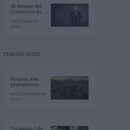
Al timone del
Consorzio Asti
Docg arriva
MER 8 MAGGIO
Stefano
2024
Ricagno.
Incentivare la
sinergia
associativa e
far bene sul
ITALIAN WINE
mercato,
questa la
mission
Rotaria, una
piattaforma
enoculturale
MAR 25 NOVEMBRE
nel cuore del
2025
Roero
Un nuovo Cda