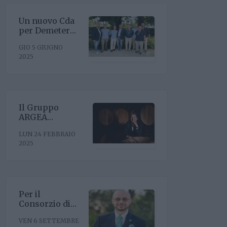
Un nuovo Cda
per Demeter
con la
GIO 5 GIUGNO
riconferma del
2025
presidente
Enrico Amico
Il Gruppo
ARGEA
acquisisce
LUN 24 FEBBRAIO
WinesU con
2025
l'obiettivo di
rafforzare il
posizionamento
negli Stati Uniti
Per il
Consorzio di
Tutela Vini
VEN 6 SETTEMBRE
Oltrepò Pavese