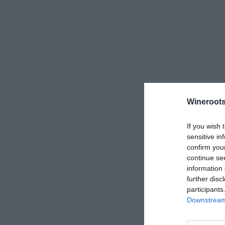
Wineroots
If you wish 
sensitive in
confirm you
continue se
information 
further disc
participants
Downstream 