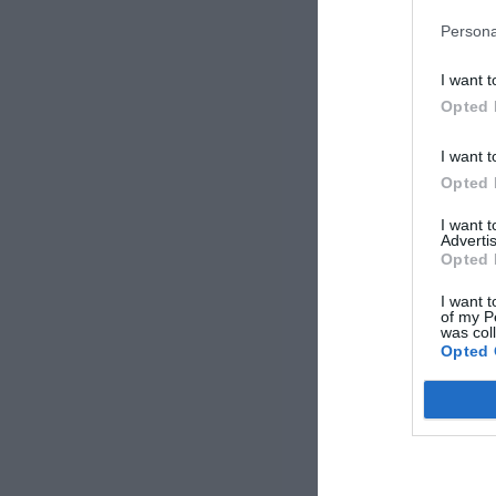
Persona
I want t
Opted 
I want t
Opted 
I want 
Advertis
Opted 
I want t
of my P
was col
Opted 