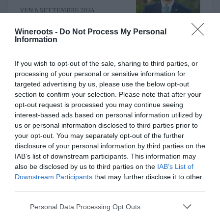
il nuovo direttore. È
VEN 6 SETTEMBRE 2024
Riccardo Binda
Wineroots -
Do Not Process My Personal
Information
Al timone del Consorzio
If you wish to opt-out of the sale, sharing to third parties, or
Asti Docg arriva Stefano
processing of your personal or sensitive information for
Ricagno. Incentivare la
targeted advertising by us, please use the below opt-out
MER 8 MAGGIO 2024
sinergia associativa e far
section to confirm your selection. Please note that after your
bene sul mercato, questa la
opt-out request is processed you may continue seeing
mission
interest-based ads based on personal information utilized by
us or personal information disclosed to third parties prior to
your opt-out. You may separately opt-out of the further
ITALIAN WINE
disclosure of your personal information by third parties on the
IAB’s list of downstream participants. This information may
also be disclosed by us to third parties on the
IAB’s List of
Downstream Participants
that may further disclose it to other
Rotaria, una piattaforma
third parties.
enoculturale nel cuore del
Roero
Personal Data Processing Opt Outs
MAR 25 NOVEMBRE 2025