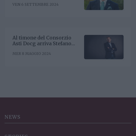
VEN 6 SETTEMBRE 2024
Riccardo Binda
Al timone del Consorzio
Asti Docg arriva Stefano
Ricagno. Incentivare la
MER 8 MAGGIO 2024
sinergia associativa e far
bene sul mercato, questa la
mission
NEWS