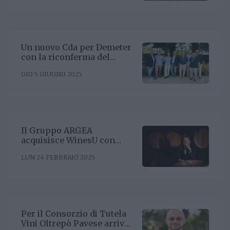
Un nuovo Cda per Demeter
con la riconferma del
presidente Enrico Amico
GIO 5 GIUGNO 2025
Il Gruppo ARGEA
acquisisce WinesU con
l'obiettivo di rafforzare il
LUN 24 FEBBRAIO 2025
posizionamento negli Stati
Uniti
Per il Consorzio di Tutela
Vini Oltrepò Pavese arriva