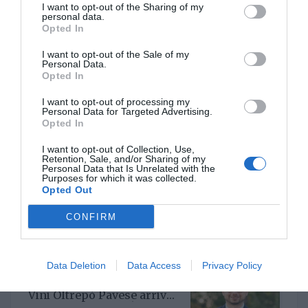
I want to opt-out of the Sharing of my
personal data.
Opted In
I want to opt-out of the Sale of my
Un nuovo Cda per Demeter
Personal Data.
con la riconferma del
Opted In
presidente Enrico Amico
GIO 5 GIUGNO 2025
I want to opt-out of processing my
Personal Data for Targeted Advertising.
Opted In
I want to opt-out of Collection, Use,
Retention, Sale, and/or Sharing of my
Personal Data that Is Unrelated with the
Il Gruppo ARGEA
Purposes for which it was collected.
acquisisce WinesU con
Opted Out
l'obiettivo di rafforzare il
LUN 24 FEBBRAIO 2025
posizionamento negli Stati
CONFIRM
Uniti
Data Deletion
Data Access
Privacy Policy
Per il Consorzio di Tutela
Vini Oltrepò Pavese arriva
il nuovo direttore. È