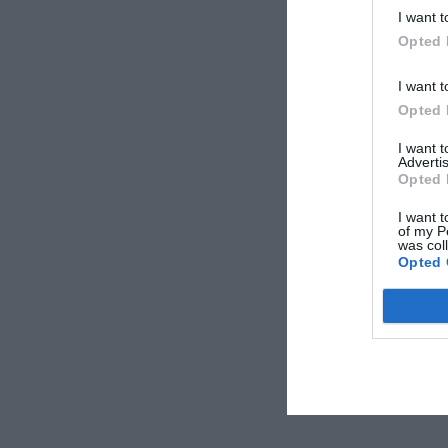
I want t
Opted 
I want t
Opted 
I want 
Advertis
Opted 
I want t
of my P
was col
Opted 