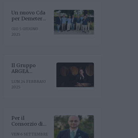
Un nuovo Cda
per Demeter
con la
GIO 5 GIUGNO
riconferma del
2025
presidente
Enrico Amico
Il Gruppo
ARGEA
acquisisce
LUN 24 FEBBRAIO
WinesU con
2025
l'obiettivo di
rafforzare il
posizionamento
negli Stati Uniti
Per il
Consorzio di
Tutela Vini
VEN 6 SETTEMBRE
Oltrepò Pavese