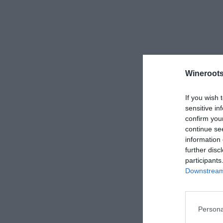
Wineroots
If you wish 
sensitive in
confirm you
continue se
information 
further disc
participants
Downstream 
Persona