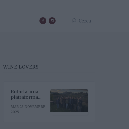
Cerca
WINE LOVERS
Rotaria, una
piattaforma
enoculturale
MAR 25 NOVEMBRE
nel cuore del
2025
Roero