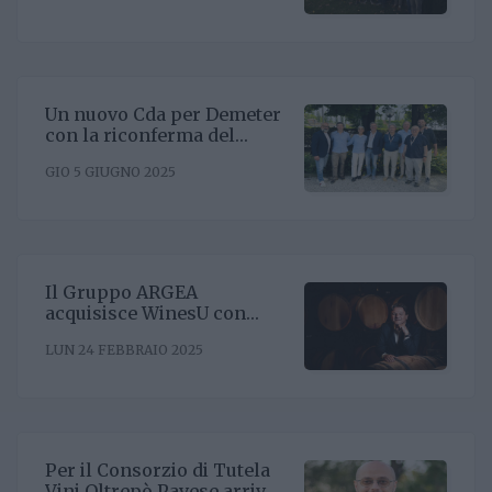
Un nuovo Cda per Demeter
con la riconferma del
presidente Enrico Amico
GIO 5 GIUGNO 2025
Il Gruppo ARGEA
acquisisce WinesU con
l'obiettivo di rafforzare il
LUN 24 FEBBRAIO 2025
posizionamento negli Stati
Uniti
Per il Consorzio di Tutela
Vini Oltrepò Pavese arriva