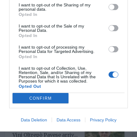
I want to opt-out of the Sharing of my
personal data.
Opted In
I want to opt-out of the Sale of my
Un nuovo Cda per Demeter
Personal Data.
con la riconferma del
Opted In
presidente Enrico Amico
GIO 5 GIUGNO 2025
I want to opt-out of processing my
Personal Data for Targeted Advertising.
Opted In
I want to opt-out of Collection, Use,
Retention, Sale, and/or Sharing of my
Personal Data that Is Unrelated with the
Il Gruppo ARGEA
Purposes for which it was collected.
acquisisce WinesU con
Opted Out
l'obiettivo di rafforzare il
LUN 24 FEBBRAIO 2025
posizionamento negli Stati
CONFIRM
Uniti
Data Deletion
Data Access
Privacy Policy
Per il Consorzio di Tutela
Vini Oltrepò Pavese arriva