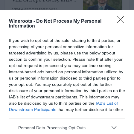
il nuovo direttore. È
VEN 6 SETTEMBRE 2024
Riccardo Binda
Wineroots -
Do Not Process My Personal
Information
If you wish to opt-out of the sale, sharing to third parties, or
Al timone del Consorzio
processing of your personal or sensitive information for
Asti Docg arriva Stefano
targeted advertising by us, please use the below opt-out
Ricagno. Incentivare la
MER 8 MAGGIO 2024
sinergia associativa e far
section to confirm your selection. Please note that after your
bene sul mercato, questa la
opt-out request is processed you may continue seeing
mission
interest-based ads based on personal information utilized by
us or personal information disclosed to third parties prior to
your opt-out. You may separately opt-out of the further
ITALIAN WINE
disclosure of your personal information by third parties on the
IAB’s list of downstream participants. This information may
also be disclosed by us to third parties on the
IAB’s List of
Downstream Participants
that may further disclose it to other
Rotaria, una piattaforma
third parties.
enoculturale nel cuore del
Roero
Personal Data Processing Opt Outs
MAR 25 NOVEMBRE 2025