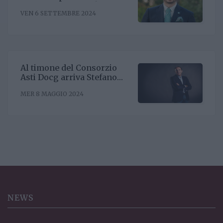
il nuovo direttore. È
VEN 6 SETTEMBRE 2024
Riccardo Binda
Al timone del Consorzio
Asti Docg arriva Stefano
Ricagno. Incentivare la
MER 8 MAGGIO 2024
sinergia associativa e far
bene sul mercato, questa la
mission
NEWS