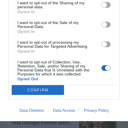
I want to opt-out of the Sharing of my
personal data.
Opted In
I want to opt-out of the Sale of my
Un nuovo Cda per Demeter
Personal Data.
con la riconferma del
Opted In
presidente Enrico Amico
GIO 5 GIUGNO 2025
I want to opt-out of processing my
Personal Data for Targeted Advertising.
Opted In
I want to opt-out of Collection, Use,
Retention, Sale, and/or Sharing of my
Personal Data that Is Unrelated with the
Il Gruppo ARGEA
Purposes for which it was collected.
acquisisce WinesU con
Opted Out
l'obiettivo di rafforzare il
LUN 24 FEBBRAIO 2025
posizionamento negli Stati
CONFIRM
Uniti
Data Deletion
Data Access
Privacy Policy
Per il Consorzio di Tutela
Vini Oltrepò Pavese arriva
il nuovo direttore. È