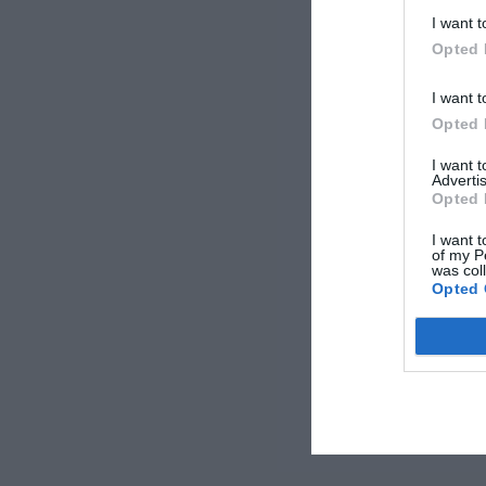
I want t
Opted 
I want t
Opted 
I want 
Advertis
Opted 
I want t
of my P
was col
Opted 