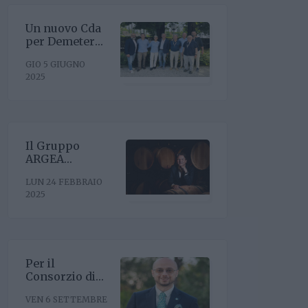
Un nuovo Cda
per Demeter
con la
GIO 5 GIUGNO
riconferma del
2025
presidente
Enrico Amico
Il Gruppo
ARGEA
acquisisce
LUN 24 FEBBRAIO
WinesU con
2025
l'obiettivo di
rafforzare il
posizionamento
negli Stati Uniti
Per il
Consorzio di
Tutela Vini
VEN 6 SETTEMBRE
Oltrepò Pavese