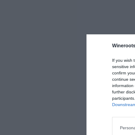
Wineroots
If you wish 
sensitive in
confirm you
continue se
information 
further disc
participants
Downstream 
Persona