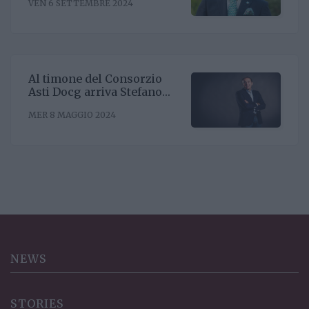
VEN 6 SETTEMBRE 2024
Riccardo Binda
Al timone del Consorzio
Asti Docg arriva Stefano
Ricagno. Incentivare la
MER 8 MAGGIO 2024
sinergia associativa e far
bene sul mercato, questa la
mission
NEWS
STORIES