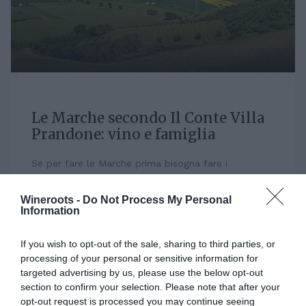
Le Marche secondo Il Conte Villa
Prandone: vino e famiglia
Se per fare le Marche prima bisogna fare i
marchigiani, allora la famiglia De Angelis da
Monteprandone certamente è sulla buona strada.
Wineroots -
Do Not Process My Personal
Siamo nel...
Information
If you wish to opt-out of the sale, sharing to third parties, or
SERENA LEO | MER 21 GIUGNO 2023
processing of your personal or sensitive information for
targeted advertising by us, please use the below opt-out
section to confirm your selection. Please note that after your
opt-out request is processed you may continue seeing