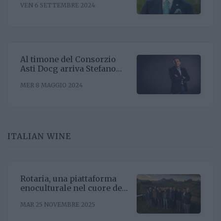
VEN 6 SETTEMBRE 2024
Riccardo Binda
Al timone del Consorzio
Asti Docg arriva Stefano
Ricagno. Incentivare la
MER 8 MAGGIO 2024
sinergia associativa e far
bene sul mercato, questa la
mission
ITALIAN WINE
Rotaria, una piattaforma
enoculturale nel cuore del
Roero
MAR 25 NOVEMBRE 2025