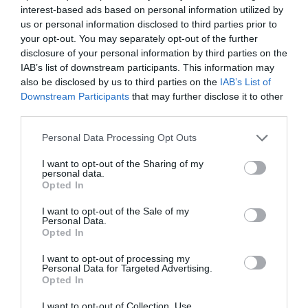
interest-based ads based on personal information utilized by
us or personal information disclosed to third parties prior to
your opt-out. You may separately opt-out of the further
disclosure of your personal information by third parties on the
IAB’s list of downstream participants. This information may
also be disclosed by us to third parties on the
IAB’s List of
Downstream Participants
that may further disclose it to other
third parties.
Personal Data Processing Opt Outs
I want to opt-out of the Sharing of my
personal data.
Opted In
Il roseo futuro del Chiaretto di
Bardolino tra buoni numeri e
I want to opt-out of the Sale of my
Personal Data.
sinergie vincenti
Opted In
A quasi dieci anni dall’inizio della Rosè Revolution il
I want to opt-out of processing my
Personal Data for Targeted Advertising.
Consorzio di Tutela Chiaretto e Bardolino tira un po’
Opted In
di somme in fatto di...
I want to opt-out of Collection, Use,