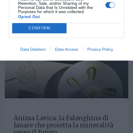
Retention, Sale, and/or Sharing of my
Personal Data that Is Unrelated with the
SERENA LEO | LUN 27 MARZO 2023
Purposes for which it was collected.
Opted Out
CONFIRM
Data Deletion
Data Access
Privacy Policy
Anima Lavica: la Falanghina di
Janare che proietta la mineralità
verso il futuro