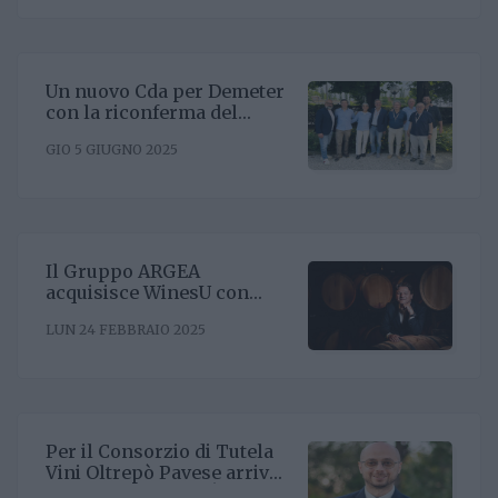
Un nuovo Cda per Demeter
con la riconferma del
presidente Enrico Amico
GIO 5 GIUGNO 2025
Il Gruppo ARGEA
acquisisce WinesU con
l'obiettivo di rafforzare il
LUN 24 FEBBRAIO 2025
posizionamento negli Stati
Uniti
Per il Consorzio di Tutela
Vini Oltrepò Pavese arriva
il nuovo direttore. È