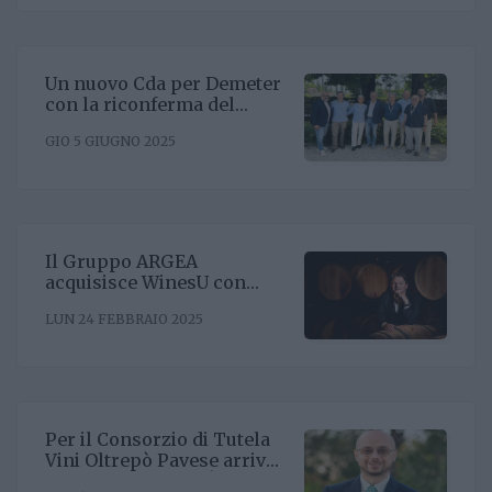
Un nuovo Cda per Demeter
con la riconferma del
presidente Enrico Amico
GIO 5 GIUGNO 2025
Il Gruppo ARGEA
acquisisce WinesU con
l'obiettivo di rafforzare il
LUN 24 FEBBRAIO 2025
posizionamento negli Stati
Uniti
Per il Consorzio di Tutela
Vini Oltrepò Pavese arriva
il nuovo direttore. È