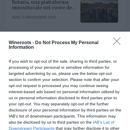
Rotaria, una piattaforma
enoculturale nel cuore del
Roero
MAR 25 NOVEMBRE 2025
Wineroots -
Do Not Process My Personal
Information
Un nuovo Cda per Demeter
con la riconferma del
presidente Enrico Amico
If you wish to opt-out of the sale, sharing to third parties, or
GIO 5 GIUGNO 2025
processing of your personal or sensitive information for
targeted advertising by us, please use the below opt-out
section to confirm your selection. Please note that after your
opt-out request is processed you may continue seeing
interest-based ads based on personal information utilized by
Il Gruppo ARGEA
us or personal information disclosed to third parties prior to
acquisisce WinesU con
your opt-out. You may separately opt-out of the further
l'obiettivo di rafforzare il
disclosure of your personal information by third parties on the
LUN 24 FEBBRAIO 2025
posizionamento negli Stati
IAB’s list of downstream participants. This information may
Uniti
also be disclosed by us to third parties on the
IAB’s List of
Downstream Participants
that may further disclose it to other