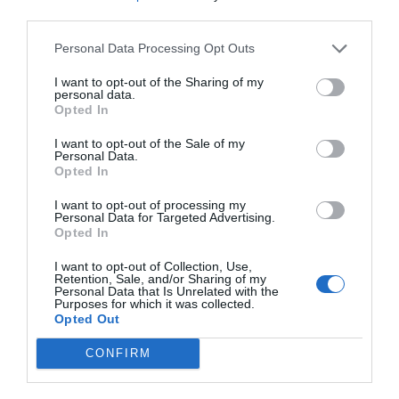
third parties.
Per il Consorzio di Tutela
Personal Data Processing Opt Outs
Vini Oltrepò Pavese arriva
il nuovo direttore. È
I want to opt-out of the Sharing of my
VEN 6 SETTEMBRE 2024
Riccardo Binda
personal data.
Opted In
I want to opt-out of the Sale of my
Personal Data.
Opted In
Al timone del Consorzio
Asti Docg arriva Stefano
I want to opt-out of processing my
Ricagno. Incentivare la
Personal Data for Targeted Advertising.
MER 8 MAGGIO 2024
Opted In
sinergia associativa e far
bene sul mercato, questa la
I want to opt-out of Collection, Use,
mission
Retention, Sale, and/or Sharing of my
Personal Data that Is Unrelated with the
Purposes for which it was collected.
Opted Out
ITALIAN WINE
CONFIRM