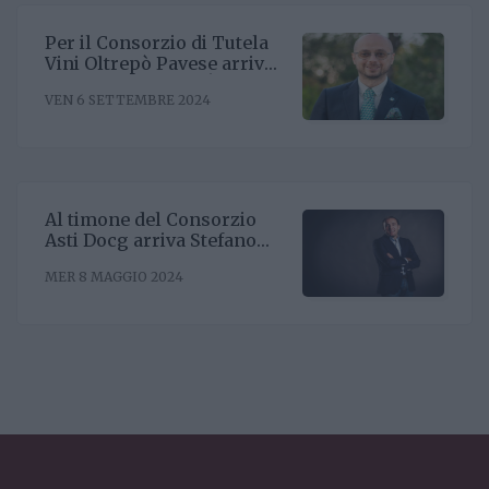
Per il Consorzio di Tutela
Vini Oltrepò Pavese arriva
il nuovo direttore. È
VEN 6 SETTEMBRE 2024
Riccardo Binda
Al timone del Consorzio
Asti Docg arriva Stefano
Ricagno. Incentivare la
MER 8 MAGGIO 2024
sinergia associativa e far
bene sul mercato, questa la
mission