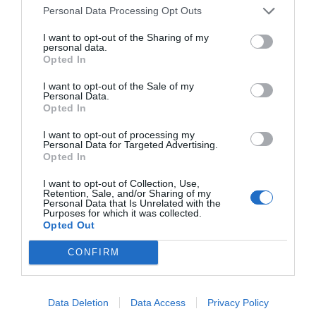
Personal Data Processing Opt Outs
I want to opt-out of the Sharing of my
personal data.
Opted In
Un nuovo Cda per Demeter
con la riconferma del
I want to opt-out of the Sale of my
presidente Enrico Amico
Personal Data.
GIO 5 GIUGNO 2025
Opted In
I want to opt-out of processing my
Personal Data for Targeted Advertising.
Opted In
Il Gruppo ARGEA
I want to opt-out of Collection, Use,
acquisisce WinesU con
Retention, Sale, and/or Sharing of my
l'obiettivo di rafforzare il
Personal Data that Is Unrelated with the
LUN 24 FEBBRAIO 2025
Purposes for which it was collected.
posizionamento negli Stati
Opted Out
Uniti
CONFIRM
Per il Consorzio di Tutela
Vini Oltrepò Pavese arriva
Data Deletion
Data Access
Privacy Policy
il nuovo direttore. È