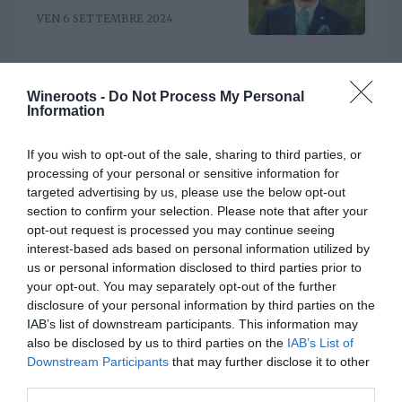
il nuovo direttore. È
VEN 6 SETTEMBRE 2024
Riccardo Binda
Wineroots -
Do Not Process My Personal
Information
Al timone del Consorzio
Asti Docg arriva Stefano
Ricagno. Incentivare la
If you wish to opt-out of the sale, sharing to third parties, or
MER 8 MAGGIO 2024
sinergia associativa e far
processing of your personal or sensitive information for
bene sul mercato, questa la
targeted advertising by us, please use the below opt-out
mission
section to confirm your selection. Please note that after your
opt-out request is processed you may continue seeing
interest-based ads based on personal information utilized by
ITALIAN WINE
us or personal information disclosed to third parties prior to
your opt-out. You may separately opt-out of the further
disclosure of your personal information by third parties on the
IAB’s list of downstream participants. This information may
Rotaria, una piattaforma
also be disclosed by us to third parties on the
IAB’s List of
enoculturale nel cuore del
Downstream Participants
that may further disclose it to other
Roero
third parties.
MAR 25 NOVEMBRE 2025