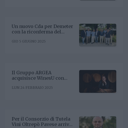
Un nuovo Cda per Demeter
con la riconferma del
presidente Enrico Amico
GIO 5 GIUGNO 2025
Il Gruppo ARGEA
acquisisce WinesU con
l'obiettivo di rafforzare il
LUN 24 FEBBRAIO 2025
posizionamento negli Stati
Uniti
Per il Consorzio di Tutela
Vini Oltrepò Pavese arriva