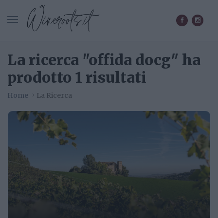
CERCA IN WINEROOTS.IT
La ricerca "offida docg" ha
prodotto 1 risultati
Home
La Ricerca