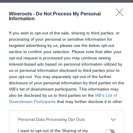
Torna la terza edizione di Abruzzo in Bolla. L'evento che si
svolgerà a L'Aquila dal 21 al 23 giugno ha raggiunto quasi
Wineroots -
Do Not Process My Personal
cinquanta adesioni...
Information
If you wish to opt-out of the sale, sharing to third parties, or
processing of your personal or sensitive information for
targeted advertising by us, please use the below opt-out
section to confirm your selection. Please note that after your
opt-out request is processed you may continue seeing
interest-based ads based on personal information utilized by
us or personal information disclosed to third parties prior to
your opt-out. You may separately opt-out of the further
disclosure of your personal information by third parties on the
IAB’s list of downstream participants. This information may
also be disclosed by us to third parties on the
IAB’s List of
Un nuovo Cda per Demeter con la
Downstream Participants
that may further disclose it to other
riconferma del presidente Enrico
third parties.
Amico
Personal Data Processing Opt Outs
Tempo di nuovo Cda per Demeter e i soci licenziatari del
I want to opt-out of the Sharing of my
marchio che certifica la qualità della produzione agricola