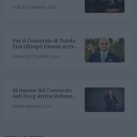
l'obiettivo di rafforzare il
LUN 24 FEBBRAIO 2025
posizionamento negli Stati
Uniti
Per il Consorzio di Tutela
Vini Oltrepò Pavese arriva
il nuovo direttore. È
VEN 6 SETTEMBRE 2024
Riccardo Binda
Al timone del Consorzio
Asti Docg arriva Stefano
Ricagno. Incentivare la
MER 8 MAGGIO 2024
sinergia associativa e far
bene sul mercato, questa la
mission