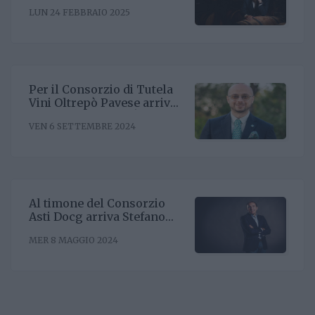
l'obiettivo di rafforzare il
LUN 24 FEBBRAIO 2025
posizionamento negli Stati
Uniti
Per il Consorzio di Tutela
Vini Oltrepò Pavese arriva
il nuovo direttore. È
VEN 6 SETTEMBRE 2024
Riccardo Binda
Al timone del Consorzio
Asti Docg arriva Stefano
Ricagno. Incentivare la
MER 8 MAGGIO 2024
sinergia associativa e far
bene sul mercato, questa la
mission