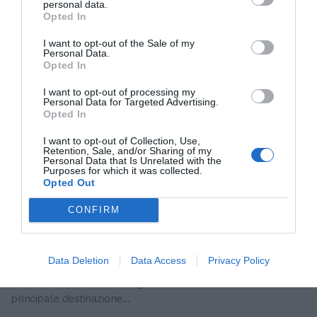
personal data.
biodinamica. Nella giornata...
Opted In
I want to opt-out of the Sale of my
Personal Data.
Opted In
I want to opt-out of processing my
Personal Data for Targeted Advertising.
Opted In
I want to opt-out of Collection, Use,
Retention, Sale, and/or Sharing of my
Personal Data that Is Unrelated with the
Purposes for which it was collected.
Opted Out
Il Gruppo ARGEA acquisisce WinesU
CONFIRM
con l'obiettivo di rafforzare il
posizionamento negli Stati Uniti
Data Deletion
Data Access
Privacy Policy
Il Gruppo Argea acquisisce WinesU. Una mossa di rilievo che
rafforza la presenza di Argea nel mercato statunitense,
principale destinazione...