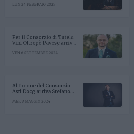
LUN 24 FEBBRAIO 2025
posizionamento negli Stati
Uniti
Per il Consorzio di Tutela
Vini Oltrepò Pavese arriva
il nuovo direttore. È
VEN 6 SETTEMBRE 2024
Riccardo Binda
Al timone del Consorzio
Asti Docg arriva Stefano
Ricagno. Incentivare la
MER 8 MAGGIO 2024
sinergia associativa e far
bene sul mercato, questa la
mission