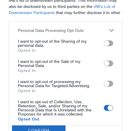
IAB’s list of downstream participants. This information may
also be disclosed by us to third parties on the
IAB’s List of
Downstream Participants
that may further disclose it to other
third parties.
Personal Data Processing Opt Outs
I want to opt-out of the Sharing of my
personal data.
Opted In
I want to opt-out of the Sale of my
Personal Data.
Il Gruppo ARGEA acquisisce WinesU
Opted In
con l'obiettivo di rafforzare il
I want to opt-out of processing my
posizionamento negli Stati Uniti
Personal Data for Targeted Advertising.
Opted In
Il Gruppo Argea acquisisce WinesU. Una mossa di rilievo che
I want to opt-out of Collection, Use,
rafforza la presenza di Argea nel mercato statunitense,
Retention, Sale, and/or Sharing of my
principale destinazione...
Personal Data that Is Unrelated with the
Purposes for which it was collected.
Opted Out
CONFIRM