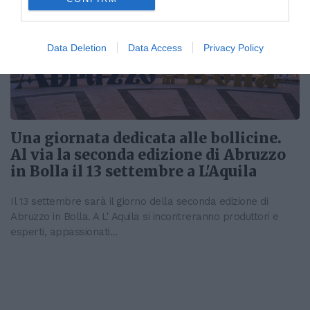
Data Deletion
Data Access
Privacy Policy
Una giornata dedicata alle bollicine.
Al via la seconda edizione di Abruzzo
in Bolla il 13 settembre a L'Aquila
Il 13 settembre sarà il giorno della seconda edizione di
Abruzzo in Bolla. A L' Aquila si incontreranno produttori e
esperti, appassionati...