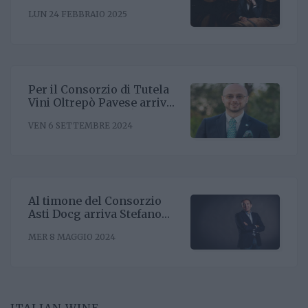
l'obiettivo di rafforzare il
LUN 24 FEBBRAIO 2025
posizionamento negli Stati
Uniti
Per il Consorzio di Tutela
Vini Oltrepò Pavese arriva
il nuovo direttore. È
VEN 6 SETTEMBRE 2024
Riccardo Binda
Al timone del Consorzio
Asti Docg arriva Stefano
Ricagno. Incentivare la
MER 8 MAGGIO 2024
sinergia associativa e far
bene sul mercato, questa la
mission
ITALIAN WINE