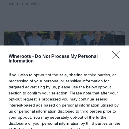
cinquanta adesioni...
Wineroots -
Do Not Process My Personal
Information
If you wish to opt-out of the sale, sharing to third parties, or
Un nuovo Cda per Demeter con la
processing of your personal or sensitive information for
targeted advertising by us, please use the below opt-out
riconferma del presidente Enrico
section to confirm your selection. Please note that after your
Amico
opt-out request is processed you may continue seeing
interest-based ads based on personal information utilized by
Tempo di nuovo Cda per Demeter e i soci licenziatari del
us or personal information disclosed to third parties prior to
marchio che certifica la qualità della produzione agricola
your opt-out. You may separately opt-out of the further
biodinamica. Nella giornata...
disclosure of your personal information by third parties on the