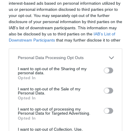
interest-based ads based on personal information utilized by
us or personal information disclosed to third parties prior to
your opt-out. You may separately opt-out of the further
disclosure of your personal information by third parties on the
IAB’s list of downstream participants. This information may
Il Gruppo ARGEA acquisisce WinesU
also be disclosed by us to third parties on the
IAB’s List of
con l'obiettivo di rafforzare il
Downstream Participants
that may further disclose it to other
posizionamento negli Stati Uniti
third parties.
Personal Data Processing Opt Outs
Il Gruppo Argea acquisisce WinesU. Una mossa di rilievo che
rafforza la presenza di Argea nel mercato statunitense,
I want to opt-out of the Sharing of my
principale destinazione...
personal data.
Opted In
I want to opt-out of the Sale of my
Personal Data.
Opted In
I want to opt-out of processing my
Personal Data for Targeted Advertising.
Opted In
I want to opt-out of Collection, Use,