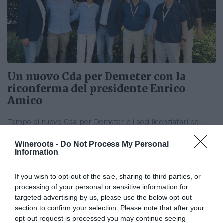
Un nuovo Cda per Demeter con la
riconferma del presidente Enrico
Amico
Tempo di nuovo Cda per Demeter e i soci licenziatari del
marchio che certifica la qualità della produzione agricola
biodinamica. Nella giornata...
Wineroots -
Do Not Process My Personal
Information
If you wish to opt-out of the sale, sharing to third parties, or
processing of your personal or sensitive information for
targeted advertising by us, please use the below opt-out
section to confirm your selection. Please note that after your
opt-out request is processed you may continue seeing