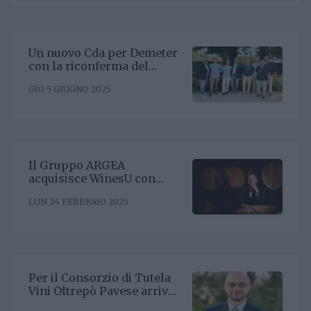
Un nuovo Cda per Demeter
con la riconferma del
presidente Enrico Amico
GIO 5 GIUGNO 2025
Il Gruppo ARGEA
acquisisce WinesU con
l'obiettivo di rafforzare il
LUN 24 FEBBRAIO 2025
posizionamento negli Stati
Uniti
Per il Consorzio di Tutela
Vini Oltrepò Pavese arriva
il nuovo direttore. È