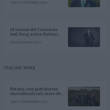
VEN 6 SETTEMBRE 2024
Riccardo Binda
Al timone del Consorzio
Asti Docg arriva Stefano
Ricagno. Incentivare la
MER 8 MAGGIO 2024
sinergia associativa e far
bene sul mercato, questa la
mission
ITALIAN WINE
Rotaria, una piattaforma
enoculturale nel cuore del
Roero
MAR 25 NOVEMBRE 2025