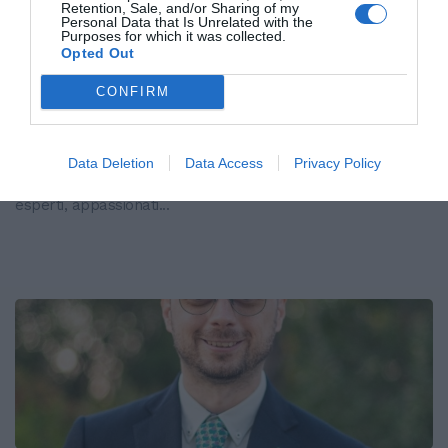
Retention, Sale, and/or Sharing of my
Personal Data that Is Unrelated with the
Purposes for which it was collected.
Opted Out
Una giornata dedicata alle bollicine.
Al via la seconda edizione di Abruzzo
CONFIRM
in Bolla il 13 settembre a L'Aquila
Il 13 settembre sarà il giorno della seconda edizione di
Data Deletion
Data Access
Privacy Policy
Abruzzo in Bolla. A L' Aquila si incontreranno produttori e
esperti, appassionati...