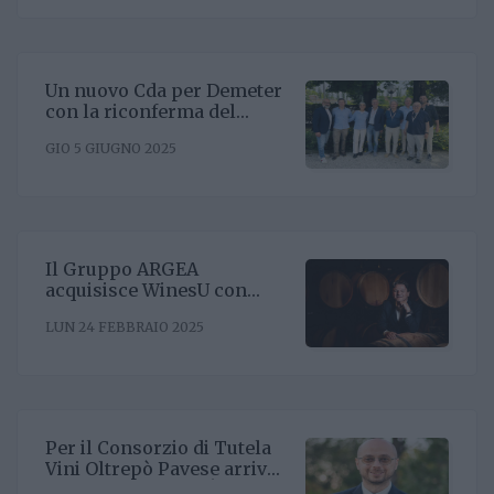
Un nuovo Cda per Demeter
con la riconferma del
presidente Enrico Amico
GIO 5 GIUGNO 2025
Il Gruppo ARGEA
acquisisce WinesU con
l'obiettivo di rafforzare il
LUN 24 FEBBRAIO 2025
posizionamento negli Stati
Uniti
Per il Consorzio di Tutela
Vini Oltrepò Pavese arriva
il nuovo direttore. È