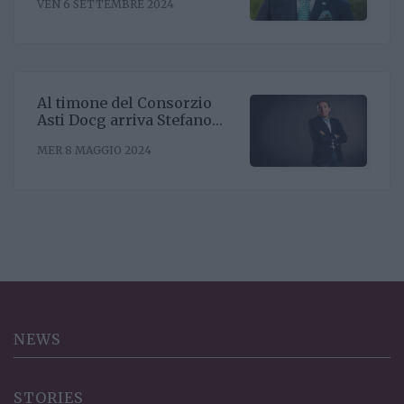
VEN 6 SETTEMBRE 2024
Riccardo Binda
Al timone del Consorzio
Asti Docg arriva Stefano
Ricagno. Incentivare la
MER 8 MAGGIO 2024
sinergia associativa e far
bene sul mercato, questa la
mission
NEWS
STORIES