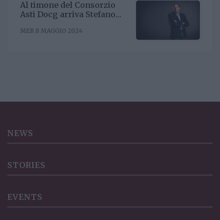
Al timone del Consorzio
Asti Docg arriva Stefano
Ricagno. Incentivare la
MER 8 MAGGIO 2024
sinergia associativa e far
bene sul mercato, questa la
mission
NEWS
STORIES
EVENTS