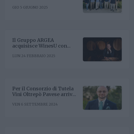
presidente Enrico Amico
GIO 5 GIUGNO 2025
Il Gruppo ARGEA
acquisisce WinesU con
l'obiettivo di rafforzare il
LUN 24 FEBBRAIO 2025
posizionamento negli Stati
Uniti
Per il Consorzio di Tutela
Vini Oltrepò Pavese arriva
il nuovo direttore. È
VEN 6 SETTEMBRE 2024
Riccardo Binda