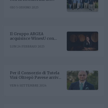
presidente Enrico Amico
GIO 5 GIUGNO 2025
Il Gruppo ARGEA
acquisisce WinesU con
l'obiettivo di rafforzare il
LUN 24 FEBBRAIO 2025
posizionamento negli Stati
Uniti
Per il Consorzio di Tutela
Vini Oltrepò Pavese arriva
il nuovo direttore. È
VEN 6 SETTEMBRE 2024
Riccardo Binda