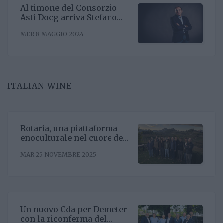
Al timone del Consorzio
Asti Docg arriva Stefano
Ricagno. Incentivare la
MER 8 MAGGIO 2024
sinergia associativa e far
bene sul mercato, questa la
mission
ITALIAN WINE
Rotaria, una piattaforma
enoculturale nel cuore del
Roero
MAR 25 NOVEMBRE 2025
Un nuovo Cda per Demeter
con la riconferma del