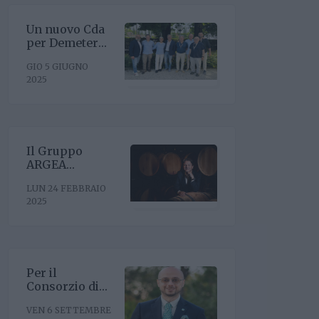
Un nuovo Cda
per Demeter
con la
GIO 5 GIUGNO
riconferma del
2025
presidente
Enrico Amico
Il Gruppo
ARGEA
acquisisce
LUN 24 FEBBRAIO
WinesU con
2025
l'obiettivo di
rafforzare il
posizionamento
negli Stati Uniti
Per il
Consorzio di
Tutela Vini
VEN 6 SETTEMBRE
Oltrepò Pavese