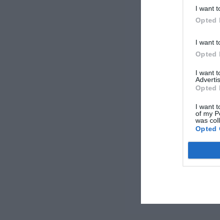
I want t
Opted 
I want t
Opted 
I want 
Advertis
Opted 
I want t
of my P
was col
Opted 