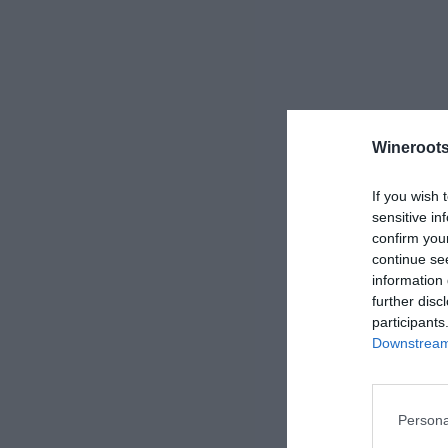
Wineroots
If you wish 
sensitive in
confirm you
continue se
information 
further disc
participants
Downstream 
Persona