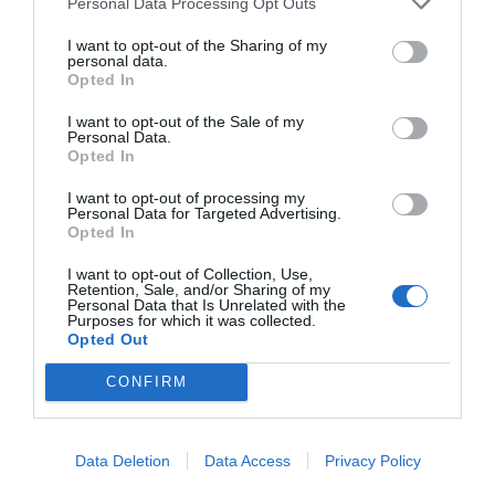
Personal Data Processing Opt Outs
I want to opt-out of the Sharing of my
personal data.
Un nuovo Cda per Demeter
Opted In
con la riconferma del
presidente Enrico Amico
I want to opt-out of the Sale of my
GIO 5 GIUGNO 2025
Personal Data.
Opted In
I want to opt-out of processing my
Personal Data for Targeted Advertising.
Opted In
Il Gruppo ARGEA
acquisisce WinesU con
I want to opt-out of Collection, Use,
l'obiettivo di rafforzare il
Retention, Sale, and/or Sharing of my
Personal Data that Is Unrelated with the
LUN 24 FEBBRAIO 2025
posizionamento negli Stati
Purposes for which it was collected.
Uniti
Opted Out
CONFIRM
Per il Consorzio di Tutela
Vini Oltrepò Pavese arriva
Data Deletion
Data Access
Privacy Policy
il nuovo direttore. È
VEN 6 SETTEMBRE 2024
Riccardo Binda