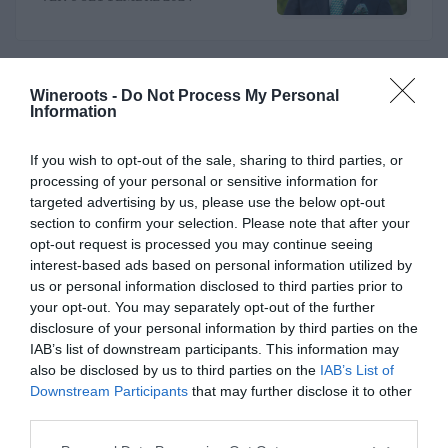
Riccardo Binda
Wineroots -
Do Not Process My Personal
Al timone del Consorzio
Information
Asti Docg arriva Stefano
Ricagno. Incentivare la
MER 8 MAGGIO 2024
If you wish to opt-out of the sale, sharing to third parties, or
sinergia associativa e far
bene sul mercato, questa la
processing of your personal or sensitive information for
mission
targeted advertising by us, please use the below opt-out
section to confirm your selection. Please note that after your
opt-out request is processed you may continue seeing
ITALIAN WINE
interest-based ads based on personal information utilized by
us or personal information disclosed to third parties prior to
your opt-out. You may separately opt-out of the further
disclosure of your personal information by third parties on the
Rotaria, una piattaforma
IAB’s list of downstream participants. This information may
enoculturale nel cuore del
also be disclosed by us to third parties on the
IAB’s List of
Roero
Downstream Participants
that may further disclose it to other
MAR 25 NOVEMBRE 2025
third parties.