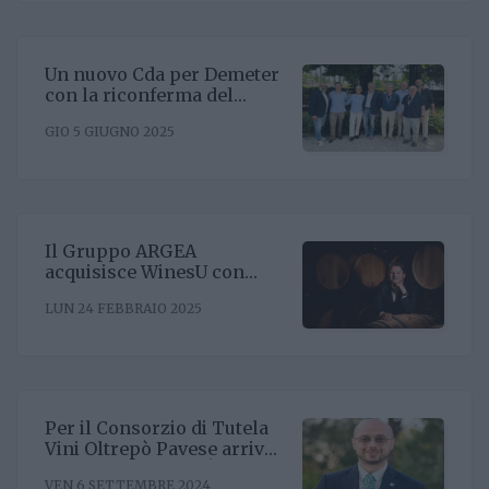
Un nuovo Cda per Demeter
con la riconferma del
presidente Enrico Amico
GIO 5 GIUGNO 2025
Il Gruppo ARGEA
acquisisce WinesU con
l'obiettivo di rafforzare il
LUN 24 FEBBRAIO 2025
posizionamento negli Stati
Uniti
Per il Consorzio di Tutela
Vini Oltrepò Pavese arriva
il nuovo direttore. È
VEN 6 SETTEMBRE 2024