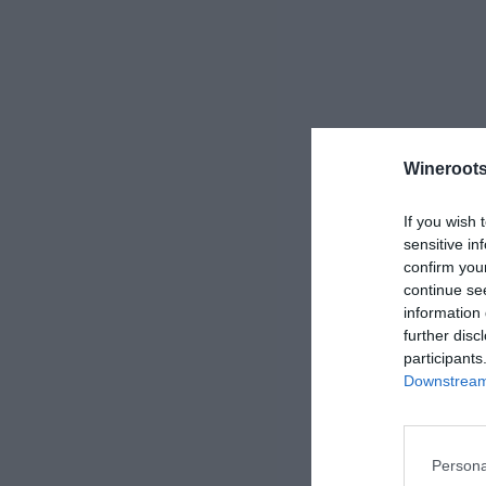
Wineroots
If you wish 
sensitive in
confirm you
continue se
information 
further disc
participants
Downstream 
Persona