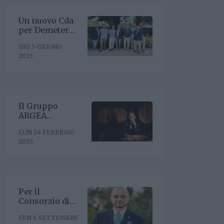
Un nuovo Cda
per Demeter
con la
GIO 5 GIUGNO
riconferma del
2025
presidente
Enrico Amico
Il Gruppo
ARGEA
acquisisce
LUN 24 FEBBRAIO
WinesU con
2025
l'obiettivo di
rafforzare il
posizionamento
negli Stati Uniti
Per il
Consorzio di
Tutela Vini
VEN 6 SETTEMBRE
Oltrepò Pavese