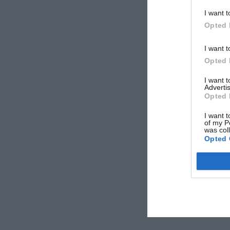
I want t
Opted 
I want t
Opted 
I want 
Advertis
Opted 
I want t
of my P
was col
Opted 