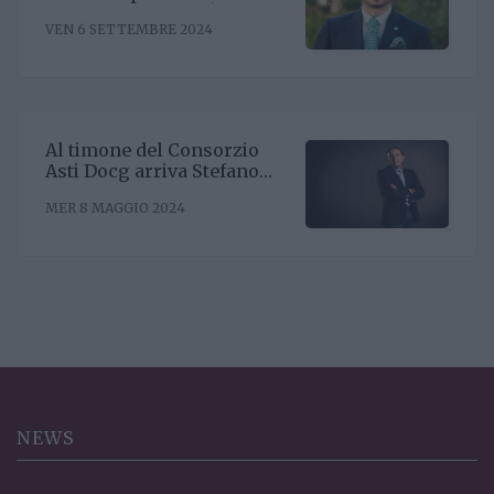
il nuovo direttore. È
VEN 6 SETTEMBRE 2024
Riccardo Binda
Al timone del Consorzio
Asti Docg arriva Stefano
Ricagno. Incentivare la
MER 8 MAGGIO 2024
sinergia associativa e far
bene sul mercato, questa la
mission
NEWS