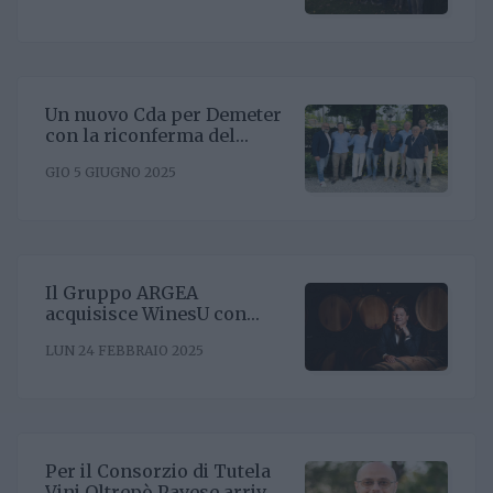
Un nuovo Cda per Demeter
con la riconferma del
presidente Enrico Amico
GIO 5 GIUGNO 2025
Il Gruppo ARGEA
acquisisce WinesU con
l'obiettivo di rafforzare il
LUN 24 FEBBRAIO 2025
posizionamento negli Stati
Uniti
Per il Consorzio di Tutela
Vini Oltrepò Pavese arriva