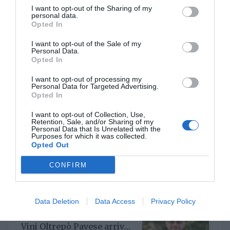
I want to opt-out of the Sharing of my
personal data.
Opted In
I want to opt-out of the Sale of my
Un nuovo Cda per Demeter
Personal Data.
con la riconferma del
Opted In
presidente Enrico Amico
GIO 5 GIUGNO 2025
I want to opt-out of processing my
Personal Data for Targeted Advertising.
Opted In
I want to opt-out of Collection, Use,
Retention, Sale, and/or Sharing of my
Personal Data that Is Unrelated with the
Il Gruppo ARGEA
Purposes for which it was collected.
acquisisce WinesU con
Opted Out
l'obiettivo di rafforzare il
LUN 24 FEBBRAIO 2025
posizionamento negli Stati
CONFIRM
Uniti
Data Deletion
Data Access
Privacy Policy
Per il Consorzio di Tutela
Vini Oltrepò Pavese arriva