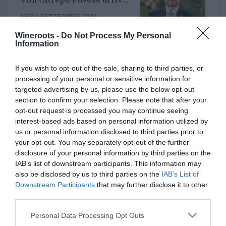
il nuovo direttore. È
VEN 6 SETTEMBRE 2024
Riccardo Binda
Wineroots -
Do Not Process My Personal
Information
If you wish to opt-out of the sale, sharing to third parties, or
Al timone del Consorzio
processing of your personal or sensitive information for
Asti Docg arriva Stefano
targeted advertising by us, please use the below opt-out
Ricagno. Incentivare la
MER 8 MAGGIO 2024
sinergia associativa e far
section to confirm your selection. Please note that after your
bene sul mercato, questa la
opt-out request is processed you may continue seeing
mission
interest-based ads based on personal information utilized by
us or personal information disclosed to third parties prior to
your opt-out. You may separately opt-out of the further
ITALIAN WINE
disclosure of your personal information by third parties on the
IAB’s list of downstream participants. This information may
also be disclosed by us to third parties on the
IAB’s List of
Downstream Participants
that may further disclose it to other
Rotaria, una piattaforma
third parties.
enoculturale nel cuore del
Roero
Personal Data Processing Opt Outs
MAR 25 NOVEMBRE 2025